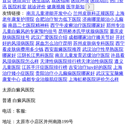
首页
医院简介
医生团队
就医指南
医院环境
医院动态
热门资
讯
医院科室
就诊评价
健康视频
医学新知
》
友情链接：
南京儿童潜能开发中心
兰州皮肤科正规医院
上海
老年康复护理院
合肥治疗智力低下医院
济南哪里能治小儿癫
痫
南昌二七医院精神科
西宁牛皮癣治疗医院哪家好
郑州专治
儿童白癜风的专家预约挂号
昆明桥本氏甲状腺病医院
重庆皮
肤病医院挂号
武汉广爱医院介绍
成都哪家治疗膝关节好
开封
好的风湿病医院
尿血怎么治疗昆明
苏州皮肤病专科医院
西宁
看皮肤病费用多少钱
西安面瘫医院推荐
武汉治疗性早熟医院
哪家好
江阴长江男科医院
南京儿童发育迟缓治疗医院
许昌看
风湿病医院怎么样
天津性病医院排行榜天津治性病医院
遵义
儿童医院
江苏手汗症医院排行榜
吉安治疗hpv好的医院
上海
治疗矮小症医院
贵阳治疗小儿癫痫医院哪家好
武汉宝宝脑瘫
康复中心
成都专业治腺肌症医院
上海虹桥医院评价怎么样
太原白癜风医院
普通 白癜风医院
电话：客服:
地址：太原市小店区并州南路199号