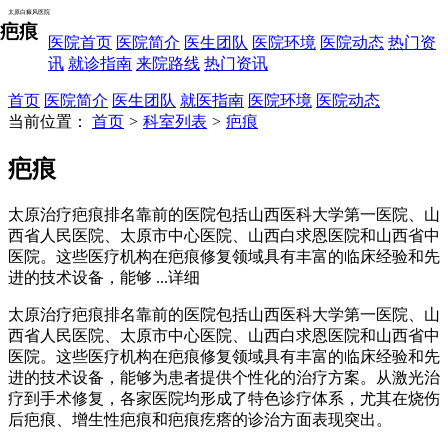
太原白癜风医院
疤痕
医院首页
医院简介
医生团队
医院环境
医院动态
热门资
讯
就诊指南
来院路线
热门资讯
首页
医院简介
医生团队
就医指南
医院环境
医院动态
当前位置：
首页
>
科室列表
>
疤痕
疤痕
太原治疗疤痕排名靠前的医院包括山西医科大学第一医院、山
西省人民医院、太原市中心医院、山西白求恩医院和山西省中
医院。这些医疗机构在疤痕修复领域具有丰富的临床经验和先
进的技术设备，能够
...详细
太原治疗疤痕排名靠前的医院包括山西医科大学第一医院、山
西省人民医院、太原市中心医院、山西白求恩医院和山西省中
医院。这些医疗机构在疤痕修复领域具有丰富的临床经验和先
进的技术设备，能够为患者提供个性化的治疗方案。从激光治
疗到手术修复，各家医院均形成了特色诊疗体系，尤其在烧伤
后疤痕、增生性疤痕和疤痕疙瘩的诊治方面表现突出。