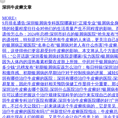
深圳牛皮癣文章
MORE+
9月排名通告:深圳银屑病专科医院哪家好“正规专业”银屑病全
情的轻重程度往往会对他们的生活质量产生不同程度的影响。
遗传怎么办：2024年总榜:深圳市好点的银屑病医院“抢先
的遗传性，特别是对于已经患有牛皮癣的人来说，更关注自己
的银屑病正规医院“名单公布”银屑病对老人有什么伤害?牛皮
弱，这使得他们更容易受到牛皮癣的影响。本文将从几个方面
吗：“公开话题”深圳看银屑病好医院是哪家(实力医院)银屑
因为人体内的湿热毒素积聚在皮肤上所致。中药对于银屑病的
多少钱“总榜发布”初期银屑病应该怎么治疗：每日特辑!深圳
和瘙痒感。初期银屑病的早期治疗对于控制疾病的进展、减轻
圳有哪些治疗牛皮癣的医院：深圳有哪些治疗牛皮癣的医院-
易复发，因此牛皮癣做好相关预防保健工作显得十分重要。那
深圳治牛皮癣去哪个医院-深圳什么医院治疗牛皮癣好?银屑
往可以通过把握这个治疗规律实现科学的治疗来实现自己的皮
圳牛皮癣专科治疗医院有哪家-深圳专治牛皮癣医院哪的好?
的，不过今天让我们一起来谈谈这个牛皮癣疾病的，它是常见
治疗牛皮癣的医院有吗?广州新世纪牛皮癣医院指出：牛皮癣
么样出现在人们的眼前，又是怎么会让自己也患上的，这今天