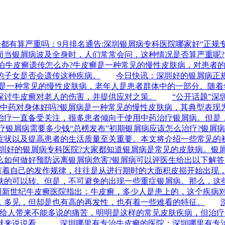
身都有算严重吗：9月排名通告:深圳银屑病专科医院哪家好“正规
而当银屑病波及全身时，人们常常会问，这种情况是否算严重呢?
发布”怕牛皮癣遗传怎么办?牛皮癣是一种常见的慢性皮肤病，对患
的子女是否会遗传这种疾病。
今日快讯：深圳好的银屑病正
癣是一种常见的慢性皮肤病，老年人是患者群体中的一部分。随
探讨牛皮癣对老人的伤害，并提供应对之策。
“公开话题”深
病喝中药对身体好吗?银屑病是一种常见的慢性皮肤病，其典型表
治疗一直备受关注，很多患者倾向于使用中药治疗银屑病。但是
治疗银屑病需要多少钱“总榜发布”初期银屑病应该怎么治疗?银
症状以及提高患者的生活质量至关重要。本文将介绍一些常见的
深圳好的银屑病专科医院?大家都知道银屑病是常见的皮肤病。银
么如何做好预防远离银屑病危害?银屑病可以评医生给出以下解答
病有着自己的发作规律，往往是从进行期时的大面积皮损开始出现
肤的可以转。但是，不可避免的出现一些重症银屑病。那么，这
广州新世纪牛皮癣医院指出：牛皮癣，多少人是患上的，这个疾病
，多见，但却是也有高的再发性，也有着一些难看的特征。
总给人带来不能多说的痛苦，明明是这样的常见皮肤疾病，但治
就来说说看。
深圳哪里有专治牛皮癣的医院：深圳哪里有专治