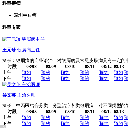
科室疾病
深圳牛皮癣
科室专家
王元珍
银屑病主任
擅长：银屑病的专业诊治，对银屑病及常见皮肤病具有一定的
时段
08/08
08/09
08/10
08/11
08/12
08/13
上午
预约
预约
预约
预约
预约
预约
下午
预约
预约
预约
预约
预约
预约
吴文英
主治医师
擅长：中西医结合分类、分型治疗各类银屑病，对不同类型的
时段
08/08
08/09
08/10
08/11
08/12
08/13
上午
预约
预约
预约
预约
预约
预约
下午
预约
预约
预约
预约
预约
预约
10
1
2
3
4
5
6
7
8
9