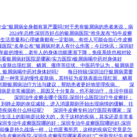
专业”银屑病全身都有算严重吗?对于患有银屑病的患者来说，病
2024年总榜:深圳市好点的银屑病医院“抢先发布”怕牛皮癣
者的生活质量和心理健康都有一定影响。有些人可能会担心牛皮癣
规医院“名单公布”银屑病对老人有什么伤害：今日快讯：深圳好
着年龄的增长，老年人的身体功能逐渐下降，免疫系统也相对较
圳看银屑病好医院是哪家(实力医院)银屑病喝中药对身体好
现为皮肤出现红斑、鳞屑、瘙痒等症状。中医药学认为，银屑病是
，银屑病喝中药对身体好吗?
每日特辑!深圳治疗银屑病需要
屑病是一种常见的慢性皮肤病，其特征为皮肤表面出现红斑、鳞屑
初期银屑病治疗方法与建议，帮助患者更好地管理疾病。
深
屑病是非常顽固的，原因又十分复杂，也不能治疗，生活中很容
。
深圳治牛皮癣去哪个医院-深圳什么医院治疗牛皮癣好：
，到静止期的炎症减轻，进入消退期则开始出现病情的缓解。往
些疾病有什么特征呢?
深圳牛皮癣专科治疗医院有哪家：深
对生活上的影响是比较大的，关于这样的疾病，其实还是非常多
深圳专治牛皮癣医院哪的好：深圳专治牛皮癣医院哪的好-深圳
疗却像是持久战场一样，让也匪夷所思，这样的疾病它究竟是怎
牛皮癣的医院-深圳牛皮癣医院哪家看的好?广州新世纪牛皮癣