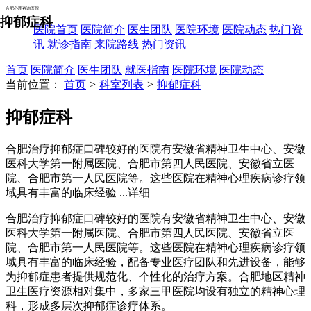
合肥心理咨询医院
抑郁症科
医院首页
医院简介
医生团队
医院环境
医院动态
热门资
讯
就诊指南
来院路线
热门资讯
首页
医院简介
医生团队
就医指南
医院环境
医院动态
当前位置：
首页
>
科室列表
>
抑郁症科
抑郁症科
合肥治疗抑郁症口碑较好的医院有安徽省精神卫生中心、安徽
医科大学第一附属医院、合肥市第四人民医院、安徽省立医
院、合肥市第一人民医院等。这些医院在精神心理疾病诊疗领
域具有丰富的临床经验
...详细
合肥治疗抑郁症口碑较好的医院有安徽省精神卫生中心、安徽
医科大学第一附属医院、合肥市第四人民医院、安徽省立医
院、合肥市第一人民医院等。这些医院在精神心理疾病诊疗领
域具有丰富的临床经验，配备专业医疗团队和先进设备，能够
为抑郁症患者提供规范化、个性化的治疗方案。合肥地区精神
卫生医疗资源相对集中，多家三甲医院均设有独立的精神心理
科，形成多层次抑郁症诊疗体系。