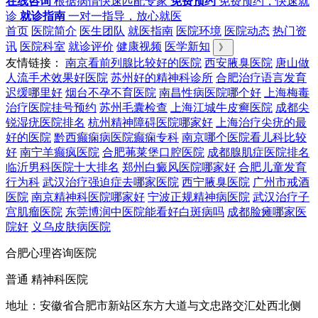
在线咨询
根据病情快速匹配专家
免费预约
免费预约，快速就
诊
就诊指南
一对一指导，放心就医
首页
医院简介
医生团队
就医指南
医院环境
医院动态
热门资
讯
医院科室
就诊评价
健康视频
医学新知
》
友情链接：
南京看前列腺比较好的医院
西安腋臭医院
唐山做
人流手术效果好医院
苏州好的精神科诊所
合肥治疗语言发育
迟缓哪里好
烟台不孕不育医院
南昌性病医院哪个好
上海梅毒
治疗医院挂号预约
苏州毛囊检查
上海江城牛皮癣医院
成都尖
锐湿疣医院排名
杭州精神障碍医院哪家好
上海治疗尖疣的最
好的医院
黔西癫痫病医院癫痫专科
南京哪个医院看儿科比较
好
南宁羊癫疯医院
合肥茀莱堡口腔医院
成都腺肌症医院排名
临沂男科医院十大排名
郑州白癜风医院哪家好
合肥儿童发育
行为科
武汉治疗强迫症去哪家医院
西宁腋臭医院
广州市戒酒
医院
南京精神科医院哪家好
宁波正规精神病医院
武汉治疗子
宫肌瘤医院
东莞博润中医院能看好白斑病吗
成都脸瘫哪家医
院好
义乌皮肤病医院
合肥心理咨询医院
普通 精神科医院
地址：安徽省合肥市新站区东方大道与文忠路交汇处西北侧