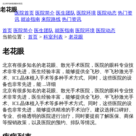
北京希玛林顺潮眼科医院
老花眼
医院首页
医院简介
医生团队
医院环境
医院动态
热门资
讯
就诊指南
来院路线
热门资讯
首页
医院简介
医生团队
就医指南
医院环境
医院动态
当前位置：
首页
>
科室列表
>
老花眼
老花眼
北京有很多知名的老花眼、散光手术医院，医院的眼科专业技
术非常先进，医生经验丰富，能够提供全飞秒、半飞秒激光手
术、ICL晶体植入手术等多种手术方式。同时，这些医院的设
备也非常先进，能
...详细
北京有很多知名的老花眼、散光手术医院，医院的眼科专业技
术非常先进，医生经验丰富，能够提供全飞秒、半飞秒激光手
术、ICL晶体植入手术等多种手术方式。同时，这些医院的设
备也非常先进，能够提供精准的手术治疗。建议选择口碑好、
专业、价格透明的医院进行治疗，同时要提前了解医保、商保
等报销政策，以及医院的预约、排队等情况。