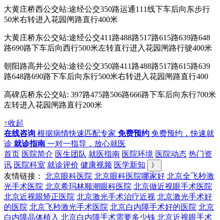
大黄庄桥西公交站:途经公交350路运通111线下车后向东步行
50米右转进入花园闸路直行400米
大黄庄桥东公交站:途经公交411路488路517路615路639路648
路690路下车后向西行500米左转直行进入花园闸路行驶400米
朝阳路高井公交站:途径公交350路411路488路517路615路639
路648路690路下车后向东行500米右转进入花园闸路直行400
高碑店桥东公交站: 397路475路506路666路下车后向东行700米
左转进入花园闸路直行200米
↑收起
在线咨询
根据病情快速匹配专家
免费预约
免费预约，快速就
诊
就诊指南
一对一指导，放心就医
首页
医院简介
医生团队
就医指南
医院环境
医院动态
热门资
讯
医院科室
就诊评价
健康视频
医学新知
》
友情链接：
北京眼科医院
北京眼科医院哪家好
北京全飞秒激
光手术医院
北京希玛林顺潮眼科医院
北京做近视眼手术医院
北京近视眼矫正医院
北京激光手术治疗近视
北京激光手术好
的医院
北京飞秒激光手术医院
北京白内障手术好的医院
北京
白内障晶体植入
北京白内障手术需要多少钱
北京近视眼手术