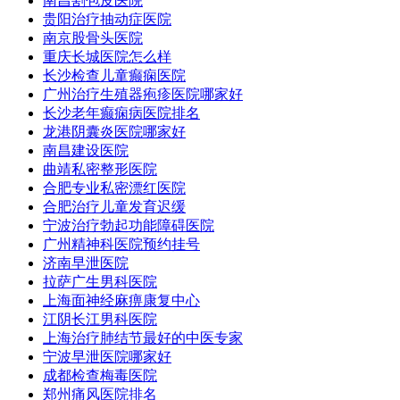
南昌割包皮医院
贵阳治疗抽动症医院
南京股骨头医院
重庆长城医院怎么样
长沙检查儿童癫痫医院
广州治疗生殖器疱疹医院哪家好
长沙老年癫痫病医院排名
龙港阴囊炎医院哪家好
南昌建设医院
曲靖私密整形医院
合肥专业私密漂红医院
合肥治疗儿童发育迟缓
宁波治疗勃起功能障碍医院
广州精神科医院预约挂号
济南早泄医院
拉萨广生男科医院
上海面神经麻痹康复中心
江阴长江男科医院
上海治疗肺结节最好的中医专家
宁波早泄医院哪家好
成都检查梅毒医院
郑州痛风医院排名