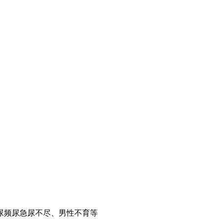
尿频尿急尿不尽、男性不育等