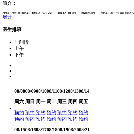
简介：
深耕耳鼻喉科领域 20 年，擅长鼻科、咽喉科、耳科常见疾
展开↓
制定，术后随访到位，口碑优良。
医生排班
时间段
上午
下午
08/08
08/09
08/10
08/11
08/12
08/13
08/14
周六
周日
周一
周二
周三
周四
周五
预约
预约
预约
预约
预约
预约
预约
预约
预约
预约
预约
预约
预约
预约
08/15
08/16
08/17
08/18
08/19
08/20
08/21