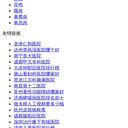
耳鸣
咽炎
鼻窦炎
鼻息肉
友情链接
龙港仁和医院
达州类风湿医院哪个好
南宁首大医院
成都甲亢专科医院
大连抑郁症医院排行榜
唐山看妇科医院哪家好
黑龙江京科脑康医院
南昌第十二医院
常州看性功能障碍哪家好
济南哮喘病医院排名前十
做夫精人工授精要多少钱
杭州皮肤镜检查
成都腺肌症医院
深圳治疗腋下有味医院
济南儿童医院排行榜