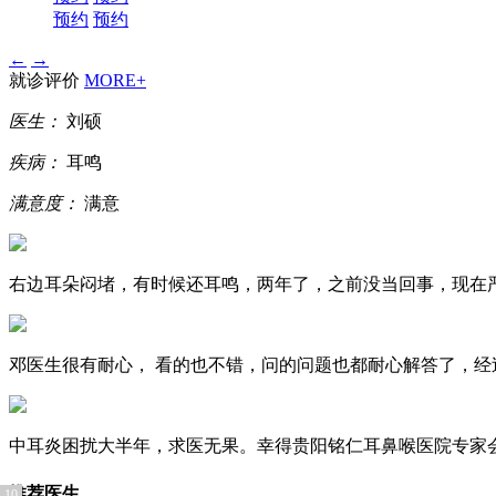
预约
预约
←
→
就诊评价
MORE+
医生：
刘硕
疾病：
耳鸣
满意度：
满意
右边耳朵闷堵，有时候还耳鸣，两年了，之前没当回事，现在严
邓医生很有耐心， 看的也不错，问的问题也都耐心解答了，经过
中耳炎困扰大半年，求医无果。幸得贵阳铭仁耳鼻喉医院专家会
推荐医生
10
1
2
3
4
5
6
7
8
9