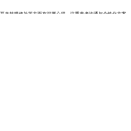
中耳炎鼓膜修补等方面有深厚心得，注重患者沟通与个性化方案