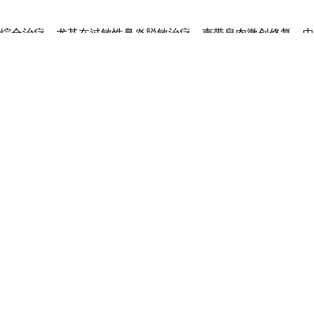
病的综合治疗，尤其在过敏性鼻炎脱敏治疗、声带息肉微创修复、