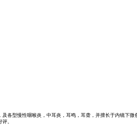
，及各型慢性咽喉炎，中耳炎，耳鸣，耳聋，并擅长于内镜下微
好评。