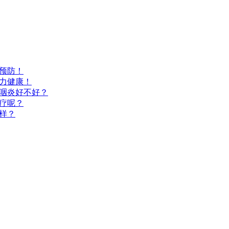
预防！
力健康！
咽炎好不好？
疗呢？
样？