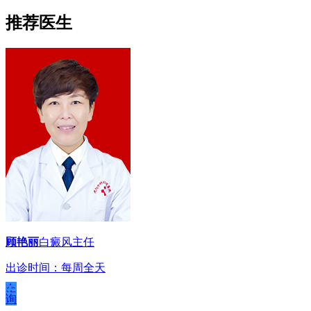
推荐医生
顾艳丽
白癜风主任
出诊时间：每周全天
在
线
咨
询