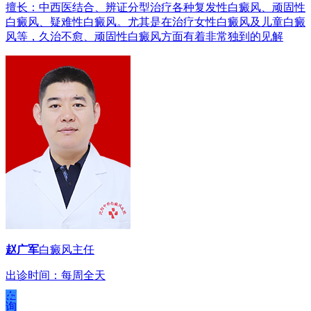
擅长：中西医结合、辨证分型治疗各种复发性白癜风、顽固性
白癜风、疑难性白癜风。尤其是在治疗女性白癜风及儿童白癜
风等，久治不愈、顽固性白癜风方面有着非常独到的见解
赵广军
白癜风主任
出诊时间：每周全天
在
线
咨
询