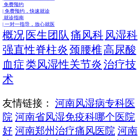
免费预约
|
免费预约，快速就诊
就诊指南
|
一对一指导，放心就医
概况
医生团队
痛风科
风湿科
强直性脊柱炎
颈腰椎
高尿酸
血症
类风湿性关节炎
治疗技
术
友情链接：
河南风湿病专科医
院
河南省风湿免疫科哪个医院
好
河南郑州治疗痛风医院
河南