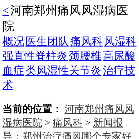
<
河南郑州痛风风湿病医
院
概况
医生团队
痛风科
风湿科
强直性脊柱炎
颈腰椎
高尿酸
血症
类风湿性关节炎
治疗技
术
当前的位置：
河南郑州痛风风
湿病医院
>
痛风科
>
新闻报
导：郑州治疗痛风哪个专家好