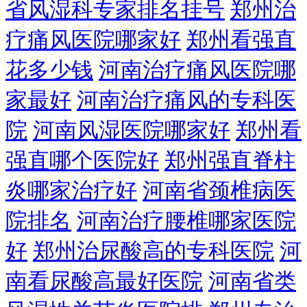
省风湿科专家排名挂号
郑州治
疗痛风医院哪家好
郑州看强直
花多少钱
河南治疗痛风医院哪
家最好
河南治疗痛风的专科医
院
河南风湿医院哪家好
郑州看
强直哪个医院好
郑州强直脊柱
炎哪家治疗好
河南省颈椎病医
院排名
河南治疗腰椎哪家医院
好
郑州治尿酸高的专科医院
河
南看尿酸高最好医院
河南省类