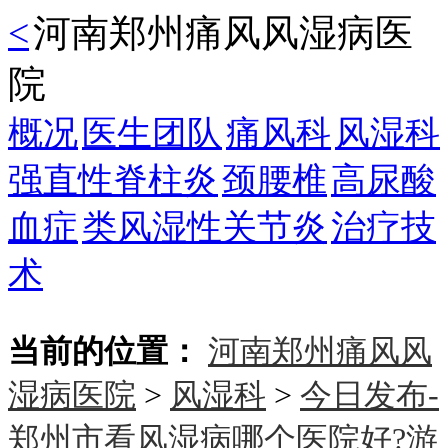
<
河南郑州痛风风湿病医
院
概况
医生团队
痛风科
风湿科
强直性脊柱炎
颈腰椎
高尿酸
血症
类风湿性关节炎
治疗技
术
当前的位置：
河南郑州痛风风
湿病医院
>
风湿科
>
今日发布-
郑州市看风湿病哪个医院好?游