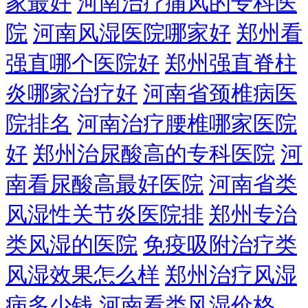
家最好
河南治疗痛风的专科医
院
河南风湿医院哪家好
郑州看
强直哪个医院好
郑州强直脊柱
炎哪家治疗好
河南省颈椎病医
院排名
河南治疗腰椎哪家医院
好
郑州治尿酸高的专科医院
河
南看尿酸高最好医院
河南省类
风湿性关节炎医院排
郑州专治
类风湿的医院
免疫吸附治疗类
风湿效果怎么样
郑州治疗风湿
病多少钱
河南看类风湿价格