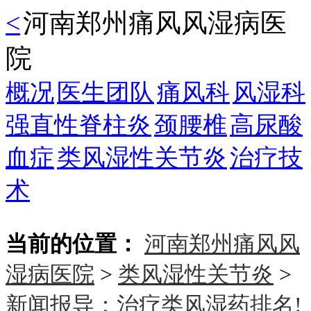
<
河南郑州痛风风湿病医
院
概况
医生团队
痛风科
风湿科
强直性脊柱炎
颈腰椎
高尿酸
血症
类风湿性关节炎
治疗技
术
当前的位置：
河南郑州痛风风
湿病医院
>
类风湿性关节炎
>
新闻报导：治疗类风湿药排名!