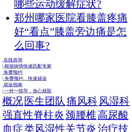
哪些运动缓解症状?
郑州哪家医院看膝盖疼痛
好“看点”膝盖旁边痛是怎
么回事?
在线咨询
|
根据病情快速匹配专家
免费预约
|
免费预约，快速就诊
就诊指南
|
一对一指导，放心就医
概况
医生团队
痛风科
风湿科
强直性脊柱炎
颈腰椎
高尿酸
血症
类风湿性关节炎
治疗技