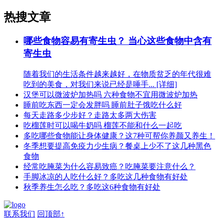
热搜文章
哪些食物容易有寄生虫？ 当心这些食物中含有
寄生虫
随着我们的生活条件越来越好，在物质贫乏的年代很难
吃到的美食，对我们来说已经是唾手... [详细]
汉堡可以微波炉加热吗 六种食物不宜用微波炉加热
睡前吃东西一定会发胖吗 睡前肚子饿吃什么好
每天走路多少步好？走路太多两大伤害
吃榴莲时可以喝牛奶吗 榴莲不能和什么一起吃
多吃哪些食物能让身体健康？这7种可帮你养颜又养生！
冬季想要提高免疫力少生病？餐桌上少不了这几种黑色
食物
经常吃腌菜为什么容易致癌？吃腌菜要注意什么？
手脚冰凉的人吃什么好？多吃这几种食物有好处
秋季养生怎么吃？多吃这6种食物有好处
联系我们
回顶部↑