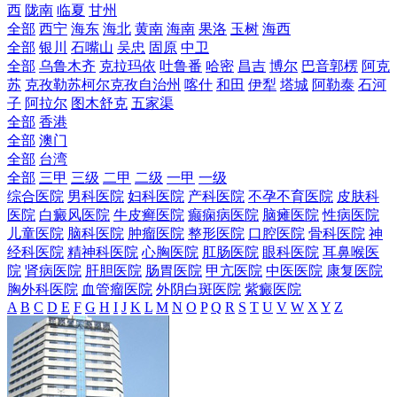
西
陇南
临夏
甘州
全部
西宁
海东
海北
黄南
海南
果洛
玉树
海西
全部
银川
石嘴山
吴忠
固原
中卫
全部
乌鲁木齐
克拉玛依
吐鲁番
哈密
昌吉
博尔
巴音郭楞
阿克
苏
克孜勒苏柯尔克孜自治州
喀什
和田
伊犁
塔城
阿勒泰
石河
子
阿拉尔
图木舒克
五家渠
全部
香港
全部
澳门
全部
台湾
全部
三甲
三级
二甲
二级
一甲
一级
综合医院
男科医院
妇科医院
产科医院
不孕不育医院
皮肤科
医院
白癜风医院
牛皮癣医院
癫痫病医院
脑瘫医院
性病医院
儿童医院
脑科医院
肿瘤医院
整形医院
口腔医院
骨科医院
神
经科医院
精神科医院
心胸医院
肛肠医院
眼科医院
耳鼻喉医
院
肾病医院
肝胆医院
肠胃医院
甲亢医院
中医医院
康复医院
胸外科医院
血管瘤医院
外阴白斑医院
紫癜医院
A
B
C
D
E
F
G
H
I
J
K
L
M
N
O
P
Q
R
S
T
U
V
W
X
Y
Z