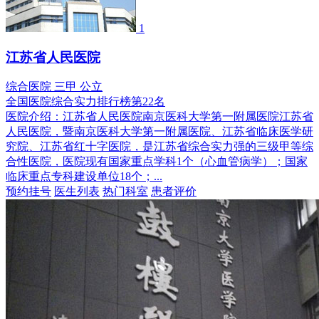
1
江苏省人民医院
综合医院
三甲
公立
全国医院综合实力排行榜第22名
医院介绍：
江苏省人民医院南京医科大学第一附属医院江苏省
人民医院，暨南京医科大学第一附属医院、江苏省临床医学研
究院、江苏省红十字医院，是江苏省综合实力强的三级甲等综
合性医院，医院现有国家重点学科1个（心血管病学）；国家
临床重点专科建设单位18个；...
预约挂号
医生列表
热门科室
患者评价