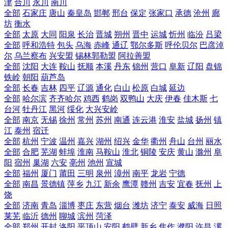
津
合川
永川
南川
全部
石家庄
唐山
秦皇岛
邯郸
邢台
保定
张家口
承德
沧州
廊
坊
衡水
全部
太原
大同
阳泉
长治
晋城
朔州
晋中
运城
忻州
临汾
吕梁
全部
呼和浩特
包头
乌海
赤峰
通辽
鄂尔多斯
呼伦贝尔
巴彦淖
尔
乌兰察布
兴安盟
锡林郭勒盟
阿拉善盟
全部
沈阳
大连
鞍山
抚顺
本溪
丹东
锦州
营口
阜新
辽阳
盘锦
铁岭
朝阳
葫芦岛
全部
长春
吉林
四平
辽源
通化
白山
松原
白城
延边
全部
哈尔滨
齐齐哈尔
鸡西
鹤岗
双鸭山
大庆
伊春
佳木斯
七
台河
牡丹江
黑河
绥化
大兴安岭
全部
南京
无锡
徐州
常州
苏州
南通
连云港
淮安
盐城
扬州
镇
江
泰州
宿迁
全部
杭州
宁波
温州
嘉兴
湖州
绍兴
金华
衢州
舟山
台州
丽水
全部
合肥
芜湖
蚌埠
淮南
马鞍山
淮北
铜陵
安庆
黄山
滁州
阜
阳
宿州
巢湖
六安
亳州
池州
宣城
全部
福州
厦门
莆田
三明
泉州
漳州
南平
龙岩
宁德
全部
南昌
景德镇
萍乡
九江
新余
鹰潭
赣州
吉安
宜春
抚州
上
饶
全部
济南
青岛
淄博
枣庄
东营
烟台
潍坊
济宁
泰安
威海
日照
莱芜
临沂
德州
聊城
滨州
菏泽
全部
郑州
开封
洛阳
平顶山
安阳
鹤壁
新乡
焦作
濮阳
许昌
漯