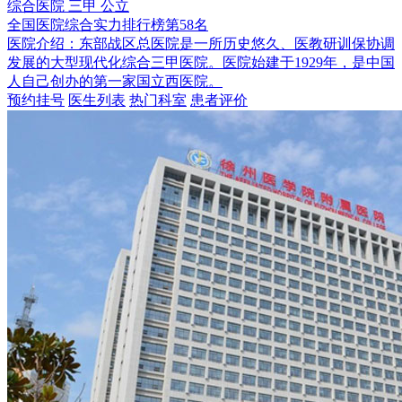
综合医院
三甲
公立
全国医院综合实力排行榜第58名
医院介绍：
东部战区总医院是一所历史悠久、医教研训保协调
发展的大型现代化综合三甲医院。医院始建于1929年，是中国
人自己创办的第一家国立西医院。
预约挂号
医生列表
热门科室
患者评价