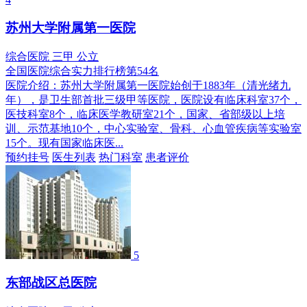
苏州大学附属第一医院
综合医院
三甲
公立
全国医院综合实力排行榜第54名
医院介绍：
苏州大学附属第一医院始创于1883年（清光绪九
年），是卫生部首批三级甲等医院，医院设有临床科室37个，
医技科室8个，临床医学教研室21个，国家、省部级以上培
训、示范基地10个，中心实验室、骨科、心血管疾病等实验室
15个。现有国家临床医...
预约挂号
医生列表
热门科室
患者评价
5
东部战区总医院