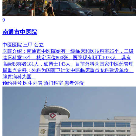
9
南通市中医院
中医医院
三甲
公立
医院介绍：
南通市中医院始有一级临床和医技科室25个，二级
临床科室13个，核定床位800张。医院现有职工1073人，具有
高级职称者181人，硕博士143人。目前外科为国家中医药管理
局重点专科；外科为国家卫计委中医临床重点专科建设单位、
脾胃病科为国...
预约挂号
医生列表
热门科室
患者评价