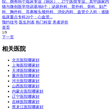
院。拥有86个临床专业（病区）、27个医技专业。其中国家内
镜与微创医学培训基地8个：泌尿外科、普外科、骨科、妇产
科、胸外科、耳鼻喉头颈外科、消化内科、血管介入科；省级
临床重点专科20个：心血管...
预约挂号
医生列表
热门科室
患者评价
首页
1
/
9
下一页
相关医院
北京医院哪家好
上海医院哪家好
天津医院哪家好
重庆医院哪家好
河北医院哪家好
山西医院哪家好
内蒙古医院哪家好
辽宁医院哪家好
吉林医院哪家好
黑龙江医院哪家好