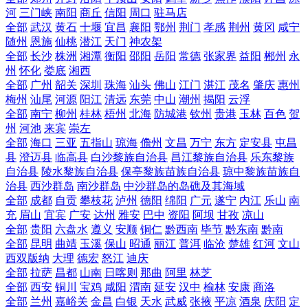
河
三门峡
南阳
商丘
信阳
周口
驻马店
全部
武汉
黄石
十堰
宜昌
襄阳
鄂州
荆门
孝感
荆州
黄冈
咸宁
随州
恩施
仙桃
潜江
天门
神农架
全部
长沙
株洲
湘潭
衡阳
邵阳
岳阳
常德
张家界
益阳
郴州
永
州
怀化
娄底
湘西
全部
广州
韶关
深圳
珠海
汕头
佛山
江门
湛江
茂名
肇庆
惠州
梅州
汕尾
河源
阳江
清远
东莞
中山
潮州
揭阳
云浮
全部
南宁
柳州
桂林
梧州
北海
防城港
钦州
贵港
玉林
百色
贺
州
河池
来宾
崇左
全部
海口
三亚
五指山
琼海
儋州
文昌
万宁
东方
定安县
屯昌
县
澄迈县
临高县
白沙黎族自治县
昌江黎族自治县
乐东黎族
自治县
陵水黎族自治县
保亭黎族苗族自治县
琼中黎族苗族自
治县
西沙群岛
南沙群岛
中沙群岛的岛礁及其海域
全部
成都
自贡
攀枝花
泸州
德阳
绵阳
广元
遂宁
内江
乐山
南
充
眉山
宜宾
广安
达州
雅安
巴中
资阳
阿坝
甘孜
凉山
全部
贵阳
六盘水
遵义
安顺
铜仁
黔西南
毕节
黔东南
黔南
全部
昆明
曲靖
玉溪
保山
昭通
丽江
普洱
临沧
楚雄
红河
文山
西双版纳
大理
德宏
怒江
迪庆
全部
拉萨
昌都
山南
日喀则
那曲
阿里
林芝
全部
西安
铜川
宝鸡
咸阳
渭南
延安
汉中
榆林
安康
商洛
全部
兰州
嘉峪关
金昌
白银
天水
武威
张掖
平凉
酒泉
庆阳
定