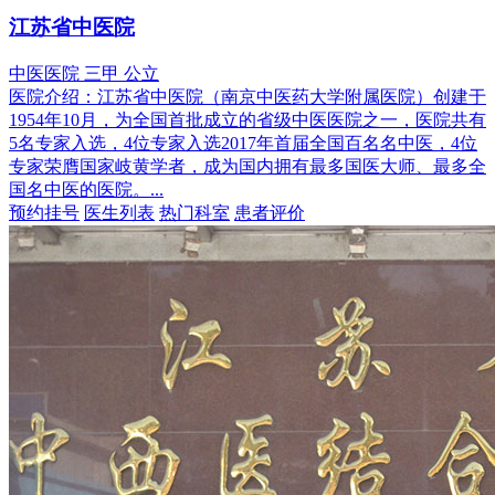
江苏省中医院
中医医院
三甲
公立
医院介绍：
江苏省中医院（南京中医药大学附属医院）创建于
1954年10月，为全国首批成立的省级中医医院之一，医院共有
5名专家入选，4位专家入选2017年首届全国百名名中医，4位
专家荣膺国家岐黄学者，成为国内拥有最多国医大师、最多全
国名中医的医院。...
预约挂号
医生列表
热门科室
患者评价