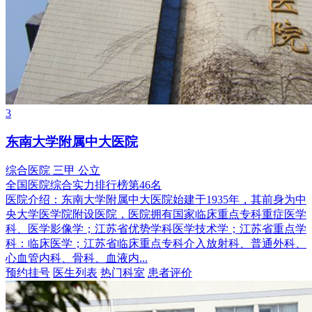
3
东南大学附属中大医院
综合医院
三甲
公立
全国医院综合实力排行榜第46名
医院介绍：
东南大学附属中大医院始建于1935年，其前身为中
央大学医学院附设医院，医院拥有国家临床重点专科重症医学
科、医学影像学；江苏省优势学科医学技术学；江苏省重点学
科：临床医学；江苏省临床重点专科介入放射科、普通外科、
心血管内科、骨科、血液内...
预约挂号
医生列表
热门科室
患者评价