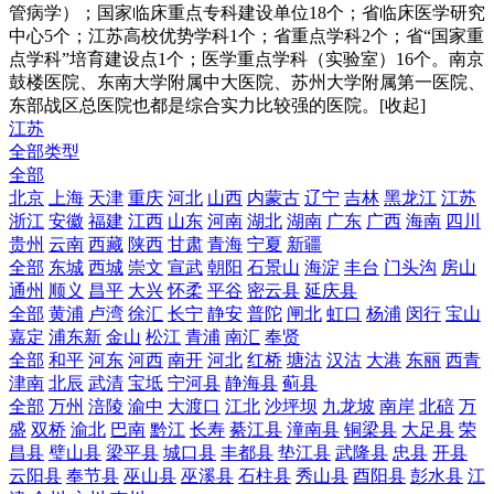
管病学）；国家临床重点专科建设单位18个；省临床医学研究
中心5个；江苏高校优势学科1个；省重点学科2个；省“国家重
点学科”培育建设点1个；医学重点学科（实验室）16个。南京
鼓楼医院、东南大学附属中大医院、苏州大学附属第一医院、
东部战区总医院也都是综合实力比较强的医院。
[收起]
江苏
全部类型
全部
北京
上海
天津
重庆
河北
山西
内蒙古
辽宁
吉林
黑龙江
江苏
浙江
安徽
福建
江西
山东
河南
湖北
湖南
广东
广西
海南
四川
贵州
云南
西藏
陕西
甘肃
青海
宁夏
新疆
全部
东城
西城
崇文
宣武
朝阳
石景山
海淀
丰台
门头沟
房山
通州
顺义
昌平
大兴
怀柔
平谷
密云县
延庆县
全部
黄浦
卢湾
徐汇
长宁
静安
普陀
闸北
虹口
杨浦
闵行
宝山
嘉定
浦东新
金山
松江
青浦
南汇
奉贤
全部
和平
河东
河西
南开
河北
红桥
塘沽
汉沽
大港
东丽
西青
津南
北辰
武清
宝坻
宁河县
静海县
蓟县
全部
万州
涪陵
渝中
大渡口
江北
沙坪坝
九龙坡
南岸
北碚
万
盛
双桥
渝北
巴南
黔江
长寿
綦江县
潼南县
铜梁县
大足县
荣
昌县
璧山县
梁平县
城口县
丰都县
垫江县
武隆县
忠县
开县
云阳县
奉节县
巫山县
巫溪县
石柱县
秀山县
酉阳县
彭水县
江