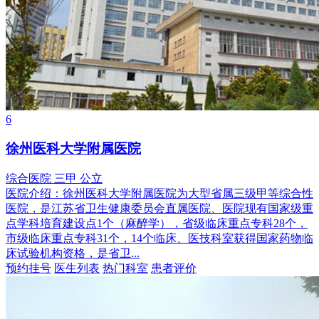
6
徐州医科大学附属医院
综合医院
三甲
公立
医院介绍：
徐州医科大学附属医院为大型省属三级甲等综合性
医院，是江苏省卫生健康委员会直属医院、医院现有国家级重
点学科培育建设点1个（麻醉学），省级临床重点专科28个，
市级临床重点专科31个，14个临床、医技科室获得国家药物临
床试验机构资格，是省卫...
预约挂号
医生列表
热门科室
患者评价