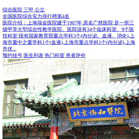
综合医院
三甲
公立
全国医院综合实力排行榜第4名
医院介绍：
上海瑞金医院建于1907年,原名广慈医院,是一所三
级甲等大型综合性教学医院。医院设有34个临床科室、9个医
技科室;现有国家教育部重点学科3个(内分泌、血液、消化),上
海市重中之重学科1个(血液),上海市重点学科1个(内分泌),上海
市优...
预约挂号
医生列表
热门科室
患者评价