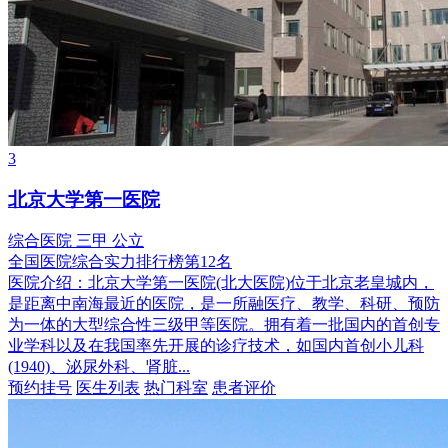
3
北京大学第一医院
综合医院
三甲
公立
全国医院综合实力排行榜第12名
医院介绍：
北京大学第一医院(北大医院)位于北京老皇城内，
是距离中南海最近的医院，是一所融医疗、教学、科研、预防
为一体的大型综合性三级甲等医院。拥有着一批国内的首创专
业学科以及在我国率先开展的诊疗技术，如国内首创小儿科
(1940)、泌尿外科、肾脏...
预约挂号
医生列表
热门科室
患者评价