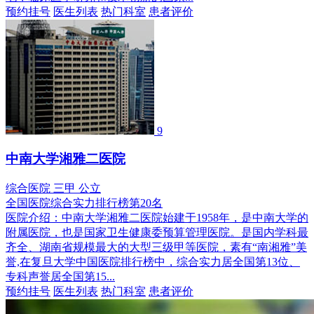
预约挂号
医生列表
热门科室
患者评价
9
中南大学湘雅二医院
综合医院
三甲
公立
全国医院综合实力排行榜第20名
医院介绍：
中南大学湘雅二医院始建于1958年，是中南大学的
附属医院，也是国家卫生健康委预算管理医院。是国内学科最
齐全、湖南省规模最大的大型三级甲等医院，素有“南湘雅”美
誉,在复旦大学中国医院排行榜中，综合实力居全国第13位、
专科声誉居全国第15...
预约挂号
医生列表
热门科室
患者评价