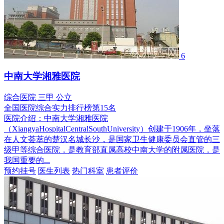
6
中南大学湘雅医院
综合医院
三甲
公立
全国医院综合实力排行榜第15名
医院介绍：
中南大学湘雅医院
（XiangyaHospitalCentralSouthUniversity）创建于1906年，坐落
在人文荟萃的楚汉名城长沙，是国家卫生健康委员会直管的三
级甲等综合医院，是教育部直属高校中南大学的附属医院，是
我国重要的...
预约挂号
医生列表
热门科室
患者评价