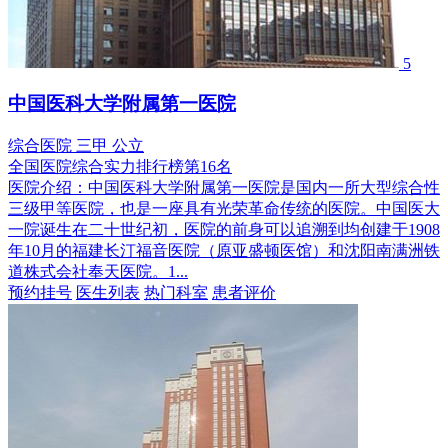
5
中国医科大学附属第一医院
综合医院
三甲
公立
全国医院综合实力排行榜第16名
医院介绍：
中国医科大学附属第一医院是国内一所大型综合性
三级甲等医院，也是一座具有光荣革命传统的医院。中国医大
一院诞生在二十世纪初，医院的前身可以追溯到均创建于1908
年10月的福建长汀福音医院（原亚盛顿医馆）和沈阳南满洲铁
道株式会社奉天医院。1...
预约挂号
医生列表
热门科室
患者评价