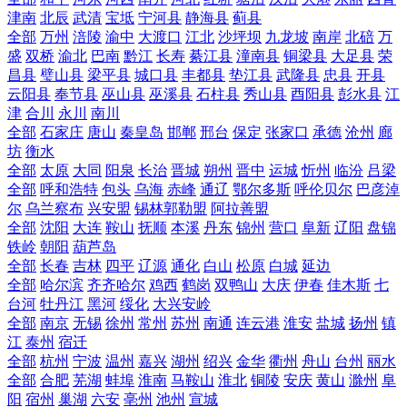
津南
北辰
武清
宝坻
宁河县
静海县
蓟县
全部
万州
涪陵
渝中
大渡口
江北
沙坪坝
九龙坡
南岸
北碚
万
盛
双桥
渝北
巴南
黔江
长寿
綦江县
潼南县
铜梁县
大足县
荣
昌县
璧山县
梁平县
城口县
丰都县
垫江县
武隆县
忠县
开县
云阳县
奉节县
巫山县
巫溪县
石柱县
秀山县
酉阳县
彭水县
江
津
合川
永川
南川
全部
石家庄
唐山
秦皇岛
邯郸
邢台
保定
张家口
承德
沧州
廊
坊
衡水
全部
太原
大同
阳泉
长治
晋城
朔州
晋中
运城
忻州
临汾
吕梁
全部
呼和浩特
包头
乌海
赤峰
通辽
鄂尔多斯
呼伦贝尔
巴彦淖
尔
乌兰察布
兴安盟
锡林郭勒盟
阿拉善盟
全部
沈阳
大连
鞍山
抚顺
本溪
丹东
锦州
营口
阜新
辽阳
盘锦
铁岭
朝阳
葫芦岛
全部
长春
吉林
四平
辽源
通化
白山
松原
白城
延边
全部
哈尔滨
齐齐哈尔
鸡西
鹤岗
双鸭山
大庆
伊春
佳木斯
七
台河
牡丹江
黑河
绥化
大兴安岭
全部
南京
无锡
徐州
常州
苏州
南通
连云港
淮安
盐城
扬州
镇
江
泰州
宿迁
全部
杭州
宁波
温州
嘉兴
湖州
绍兴
金华
衢州
舟山
台州
丽水
全部
合肥
芜湖
蚌埠
淮南
马鞍山
淮北
铜陵
安庆
黄山
滁州
阜
阳
宿州
巢湖
六安
亳州
池州
宣城