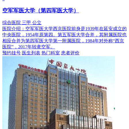
空军军医大学（第四军医大学）
综合医院
三甲
公立
医院介绍：
空军军医大学西京医院前身是1939年在延安成立的
中央医院，1954年原第四、第五军医大学合并，其附属医院也
相应合并为第四军医大学第一附属医院，1984年对外称“西京
医院”，2017年转隶空军。
预约挂号
医生列表
热门科室
患者评价