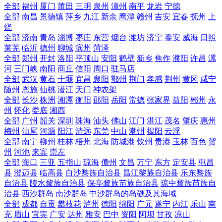
全部
福州
厦门
莆田
三明
泉州
漳州
南平
龙岩
宁德
全部
南昌
景德镇
萍乡
九江
新余
鹰潭
赣州
吉安
宜春
抚州
上
饶
全部
济南
青岛
淄博
枣庄
东营
烟台
潍坊
济宁
泰安
威海
日照
莱芜
临沂
德州
聊城
滨州
菏泽
全部
郑州
开封
洛阳
平顶山
安阳
鹤壁
新乡
焦作
濮阳
许昌
漯
河
三门峡
南阳
商丘
信阳
周口
驻马店
全部
武汉
黄石
十堰
宜昌
襄阳
鄂州
荆门
孝感
荆州
黄冈
咸宁
随州
恩施
仙桃
潜江
天门
神农架
全部
长沙
株洲
湘潭
衡阳
邵阳
岳阳
常德
张家界
益阳
郴州
永
州
怀化
娄底
湘西
全部
广州
韶关
深圳
珠海
汕头
佛山
江门
湛江
茂名
肇庆
惠州
梅州
汕尾
河源
阳江
清远
东莞
中山
潮州
揭阳
云浮
全部
南宁
柳州
桂林
梧州
北海
防城港
钦州
贵港
玉林
百色
贺
州
河池
来宾
崇左
全部
海口
三亚
五指山
琼海
儋州
文昌
万宁
东方
定安县
屯昌
县
澄迈县
临高县
白沙黎族自治县
昌江黎族自治县
乐东黎族
自治县
陵水黎族自治县
保亭黎族苗族自治县
琼中黎族苗族自
治县
西沙群岛
南沙群岛
中沙群岛的岛礁及其海域
全部
成都
自贡
攀枝花
泸州
德阳
绵阳
广元
遂宁
内江
乐山
南
充
眉山
宜宾
广安
达州
雅安
巴中
资阳
阿坝
甘孜
凉山