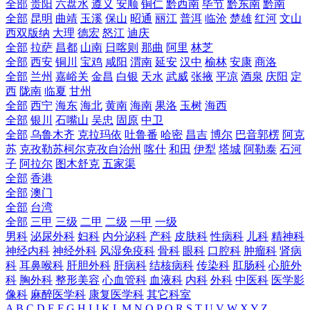
全部
贵阳
六盘水
遵义
安顺
铜仁
黔西南
毕节
黔东南
黔南
全部
昆明
曲靖
玉溪
保山
昭通
丽江
普洱
临沧
楚雄
红河
文山
西双版纳
大理
德宏
怒江
迪庆
全部
拉萨
昌都
山南
日喀则
那曲
阿里
林芝
全部
西安
铜川
宝鸡
咸阳
渭南
延安
汉中
榆林
安康
商洛
全部
兰州
嘉峪关
金昌
白银
天水
武威
张掖
平凉
酒泉
庆阳
定
西
陇南
临夏
甘州
全部
西宁
海东
海北
黄南
海南
果洛
玉树
海西
全部
银川
石嘴山
吴忠
固原
中卫
全部
乌鲁木齐
克拉玛依
吐鲁番
哈密
昌吉
博尔
巴音郭楞
阿克
苏
克孜勒苏柯尔克孜自治州
喀什
和田
伊犁
塔城
阿勒泰
石河
子
阿拉尔
图木舒克
五家渠
全部
香港
全部
澳门
全部
台湾
全部
三甲
三级
二甲
二级
一甲
一级
男科
泌尿外科
妇科
内分泌科
产科
皮肤科
性病科
儿科
精神科
神经内科
神经外科
风湿免疫科
骨科
眼科
口腔科
肿瘤科
肾病
科
耳鼻喉科
肝胆外科
肝病科
结核病科
传染科
肛肠科
心脏外
科
胸外科
整形美容
心血管科
血液科
内科
外科
中医科
医学影
像科
麻醉医学科
康复医学科
其它科室
A
B
C
D
E
F
G
H
I
J
K
L
M
N
O
P
Q
R
S
T
U
V
W
X
Y
Z