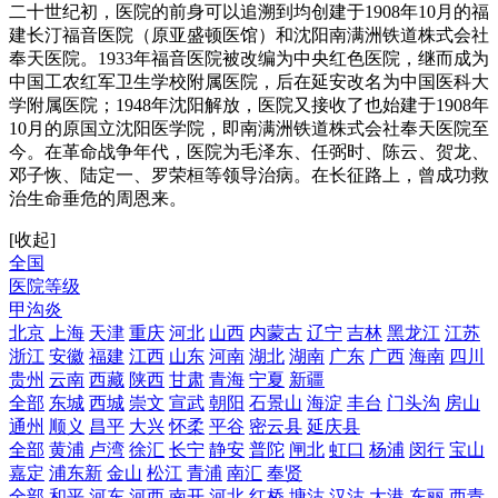
二十世纪初，医院的前身可以追溯到均创建于1908年10月的福
建长汀福音医院（原亚盛顿医馆）和沈阳南满洲铁道株式会社
奉天医院。1933年福音医院被改编为中央红色医院，继而成为
中国工农红军卫生学校附属医院，后在延安改名为中国医科大
学附属医院；1948年沈阳解放，医院又接收了也始建于1908年
10月的原国立沈阳医学院，即南满洲铁道株式会社奉天医院至
今。在革命战争年代，医院为毛泽东、任弼时、陈云、贺龙、
邓子恢、陆定一、罗荣桓等领导治病。在长征路上，曾成功救
治生命垂危的周恩来。
[收起]
全国
医院等级
甲沟炎
北京
上海
天津
重庆
河北
山西
内蒙古
辽宁
吉林
黑龙江
江苏
浙江
安徽
福建
江西
山东
河南
湖北
湖南
广东
广西
海南
四川
贵州
云南
西藏
陕西
甘肃
青海
宁夏
新疆
全部
东城
西城
崇文
宣武
朝阳
石景山
海淀
丰台
门头沟
房山
通州
顺义
昌平
大兴
怀柔
平谷
密云县
延庆县
全部
黄浦
卢湾
徐汇
长宁
静安
普陀
闸北
虹口
杨浦
闵行
宝山
嘉定
浦东新
金山
松江
青浦
南汇
奉贤
全部
和平
河东
河西
南开
河北
红桥
塘沽
汉沽
大港
东丽
西青