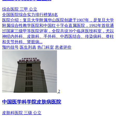
综合医院
三甲
公立
全国医院综合实力排行榜第8名
医院介绍：
复旦大学附属华山医院创建于1907年，是复旦大学
附属综合性教学医院和中国红十字会直属医院，1992年首批通
过国家三级甲等医院评审，全院共设39个临床医技科室，尤以
神经内外科、皮肤科、手外科、中西医结合、传染病科、脊柱
和关节外科、肾脏病...
预约挂号
医生列表
热门科室
患者评价
2
中国医学科学院皮肤病医院
皮肤科医院
三级
公立