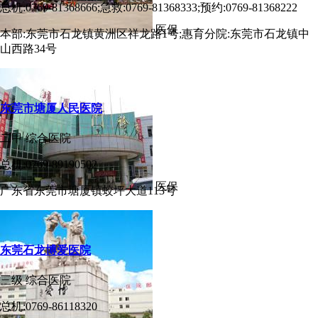
总机:0769-81368666;急救:0769-81368333;预约:0769-81368222
医保
本部:东莞市石龙镇黄洲区祥龙路1号;惠育分院:东莞市石龙镇中
山西路34号
东莞市塘厦人民医院
二甲
综合医院
总机:0769-89190502
医保
广东省东莞市塘厦镇蛟坪大道113号
东莞石龙博爱医院
三级
综合医院
总机:0769-86118320