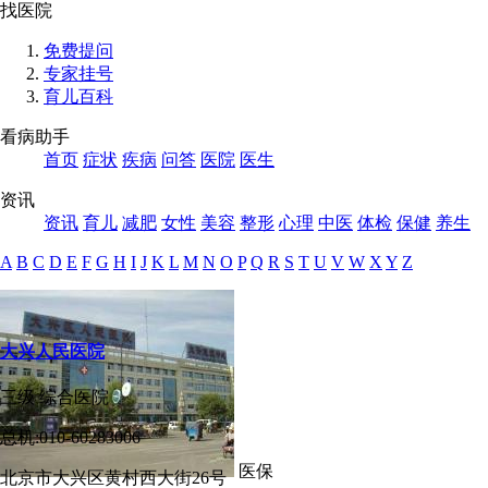
找医院
免费提问
专家挂号
育儿百科
看病助手
首页
症状
疾病
问答
医院
医生
资讯
资讯
育儿
减肥
女性
美容
整形
心理
中医
体检
保健
养生
A
B
C
D
E
F
G
H
I
J
K
L
M
N
O
P
Q
R
S
T
U
V
W
X
Y
Z
大兴人民医院
三级
综合医院
总机:010-60283006
医保
北京市大兴区黄村西大街26号