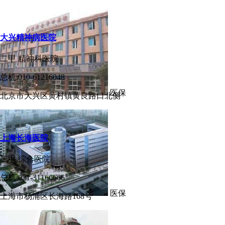
大兴精神病医院
二甲
精神科医院
总机:010-61216048
医保
北京市大兴区黄村镇黄良路口北侧
上海长海医院
三甲
综合医院
总机:021-31166666
医保
上海市杨浦区长海路168号