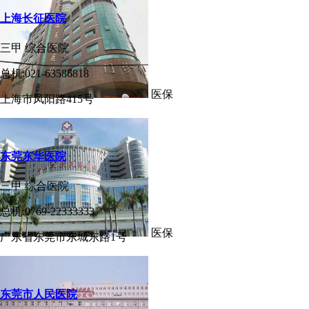
上海长征医院
三甲
综合医院
总机:021-63586818
医保
上海市凤阳路415号
东莞东华医院
三甲
综合医院
总机:0769-22333333
医保
广东省东莞市东城东路1号
东莞市人民医院