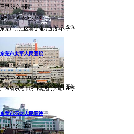
三甲
综合医院
总机:0769-28637333
医保
东莞市万江区新谷涌万道路南3号
东莞市太平人民医院
三甲
综合医院
总机:0769-85010001
医保
广东省东莞市虎门镇虎门大道154号
东莞市石龙人民医院
三甲
综合医院