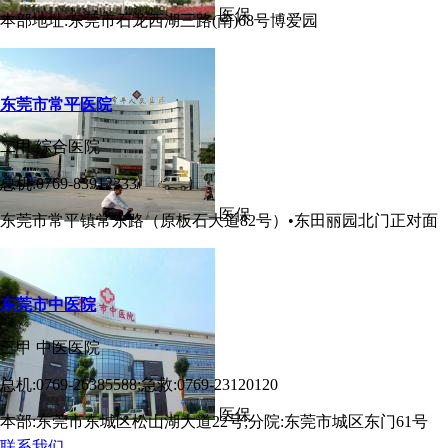
医保
本部地址:东莞市石龙西湖三路(南)68号博爱园
东莞市常平医院
二甲
综合医院
总机:0769-83912333
医保
东莞市常平镇常东路（原板石大道82号）•东田丽园北门正对面
东莞市中医院
三甲
中医医院
总机:0769-26385588;急救:0769-23120120
医保
本部:东莞市东城区松山湖大道22号;分院:东莞市城区东门61号
联系我们