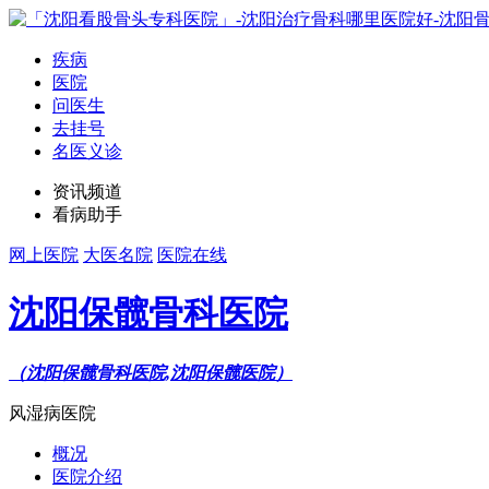
疾病
医院
问医生
去挂号
名医义诊
资讯频道
看病助手
网上医院
大医名院
医院在线
沈阳保髋骨科医院
（沈阳保髋骨科医院,沈阳保髋医院）
风湿病医院
概况
医院介绍