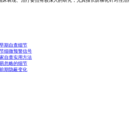
临床表现、治疗要点有较深入的研究，尤其擅长阶梯化针对性治
早期自查细节
节细微预警信号
家自查实用方法
易忽略的细节
前期隐蔽变化