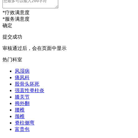
*
疗效满意度
*
服务满意度
确定
提交成功
审核通过后，会在页面中显示
热门科室
风湿病
痛风科
股骨头坏死
强直性脊柱炎
膝关节
拇外翻
腰椎
颈椎
脊柱侧弯
富贵包