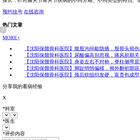
擅长：针对膝关节骨关节疾病的不同分期、不同类型的特点、
预约挂号
在线咨询
热门文章
1
2
3
4
5
MORE+
【沈阳保髋骨科医院】腹股沟间歇隐痛，股骨头损伤
【沈阳保髋骨科医院】尿酸偏高别忽视，痛风前期关
【沈阳保髋骨科医院】身姿左右不对称，脊柱侧弯居
【沈阳保髋骨科医院】脚趾悄悄偏移，拇外翻初期容
【沈阳保髋骨科医院】颈后软组织发硬，富贵包成型
分享我的看病经验
X
*
科室
*
医生
*
评价内容