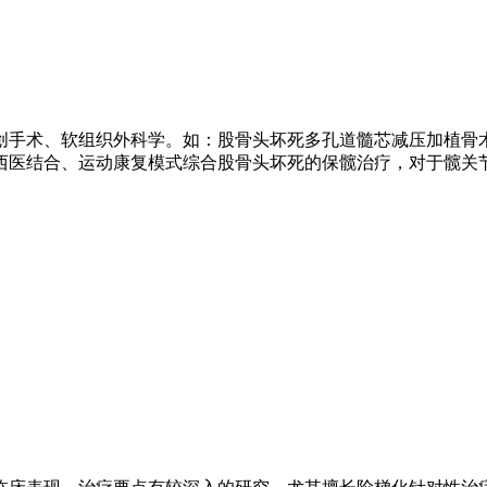
创手术、软组织外科学。如：股骨头坏死多孔道髓芯减压加植骨
西医结合、运动康复模式综合股骨头坏死的保髋治疗，对于髋关