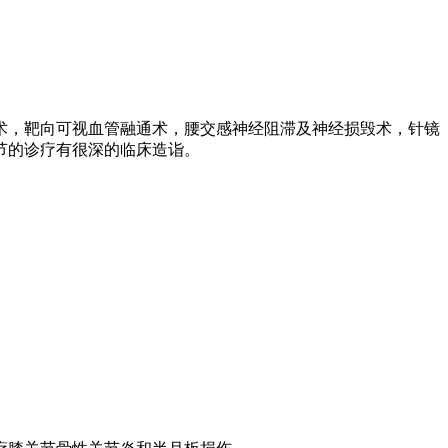
术，靶向可视血管融通术，腰交感神经阻滞及神经损毁术，针镜
节的诊疗有很深的临床造诣。