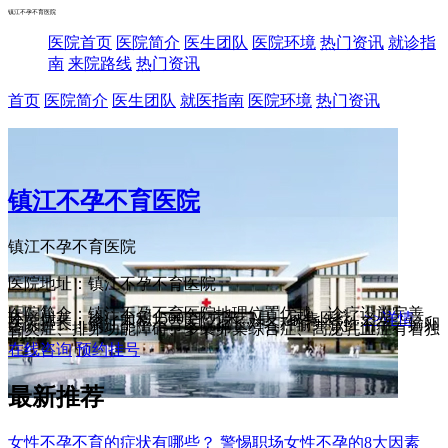
镇江不孕不育医院
医院首页
医院简介
医生团队
医院环境
热门资讯
就诊指
南
来院路线
热门资讯
首页
医院简介
医生团队
就医指南
医院环境
热门资讯
镇江不孕不育医院
镇江不孕不育医院
医院地址：镇江不孕不育医院
医院简介：镇江不孕不育医院地理位置优越、诊疗设施完善、
环境优美，诊疗面积15000平方米，是一家集医疗...
>>详情
医院擅长：镇江不孕不育医院擅长对各种输卵管性不孕、输卵
管炎症、排卵功能障碍、多囊卵巢综合症、高泌乳血症有着独
到...
在线咨询
预约挂号
最新推荐
女性不孕不育的症状有哪些？ 警惕职场女性不孕的8大因素