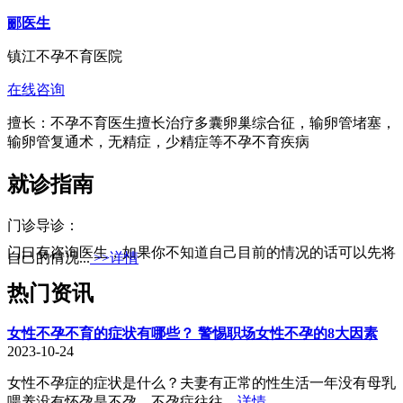
郦医生
镇江不孕不育医院
在线咨询
擅长：不孕不育医生擅长治疗多囊卵巢综合征，输卵管堵塞，
输卵管复通术，无精症，少精症等不孕不育疾病
就诊指南
门诊导诊：
门口有咨询医生，如果你不知道自己目前的情况的话可以先将
自己的情况...
>>详情
热门资讯
女性不孕不育的症状有哪些？ 警惕职场女性不孕的8大因素
2023-10-24
女性不孕症的症状是什么？夫妻有正常的性生活一年没有母乳
喂养没有怀孕是不孕。不孕症往往...
详情