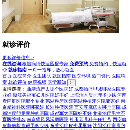
就诊评价
更多评价信息 >
在线咨询
根据病情快速匹配专家
免费预约
免费预约，快速就
诊
就诊指南
一对一指导，放心就医
首页
医院简介
医生团队
就医指南
医院环境
热门资讯
医院科
室
就诊评价
健康视频
医学新知
》
友情链接：
曲靖流产去哪个医院好
成都治疗甲减哪家医院专
业好
浙江美福宝妇儿医院好不好
上海治术后护理多少钱
河南
看丙肝医院哪个专业
芜湖种牙医院芜湖种植牙医院哪家好
南
京精神科医院哪家好
长沙肿瘤医院
西安荨麻疹去哪个医院
成
都治疗卵巢囊肿的医院
成都军大医院好不好
龙港治疗男性不
育医院排名
南京痛风风湿病医院
杜玉芳儿科主任挂号
西安做
皮肤病检查得用多少钱
东莞治疗皮炎哪里好
沈阳治疗富贵包