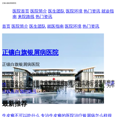
正镶白旗银屑病医院
医院首页
医院简介
医生团队
医院环境
热门资讯
就诊指
南
来院路线
热门资讯
首页
医院简介
医生团队
就医指南
医院环境
热门资讯
正镶白旗银屑病医院
正镶白旗银屑病医院
医院地址：正镶白旗银屑病医院
医院简介：正镶白旗牛皮癣医院是一家致力于为广大牛皮癣患
者提供专业、优质医疗服务的专科医院。医院拥有专业...
>>详
情
医院擅长：正镶白旗银屑病医院擅长治疗和管理牛皮癣，为牛
皮癣患者制定治疗方案
在线咨询
预约挂号
最新推荐
牛皮癣不可以吃什么 专治牛皮癣的医院治疗银屑病怎么样很