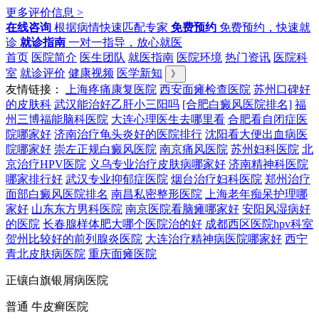
更多评价信息 >
在线咨询
根据病情快速匹配专家
免费预约
免费预约，快速就
诊
就诊指南
一对一指导，放心就医
首页
医院简介
医生团队
就医指南
医院环境
热门资讯
医院科
室
就诊评价
健康视频
医学新知
》
友情链接：
上海疼痛康复医院
西安面瘫检查医院
苏州口碑好
的皮肤科
武汉能治好乙肝小三阳吗
[合肥白癜风医院排名]
福
州三博福能脑科医院
大连心理医生去哪里看
合肥看自闭症医
院哪家好
济南治疗龟头炎好的医院排行
沈阳看大便出血病医
院哪家好
崇左正规白癜风医院
南京痛风医院
苏州妇科医院
北
京治疗HPV医院
义乌专业治疗皮肤病哪家好
济南精神科医院
哪家排行好
武汉专业抑郁症医院
烟台治疗妇科医院
郑州治疗
面部白癜风医院排名
南昌私密整形医院
上海老年痴呆护理哪
家好
山东东方男科医院
南京医院看脑瘫哪家好
安阳风湿病好
的医院
长春腺样体肥大哪个医院治的好
成都西区医院hpv科室
贺州比较好的前列腺炎医院
大连治疗精神病医院哪家好
西宁
青北皮肤病医院
重庆面瘫医院
正镶白旗银屑病医院
普通 牛皮癣医院