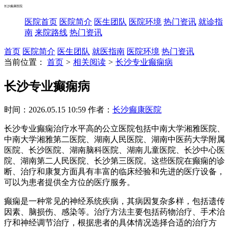
长沙癫康医院
医院首页
医院简介
医生团队
医院环境
热门资讯
就诊指
南
来院路线
热门资讯
首页
医院简介
医生团队
就医指南
医院环境
热门资讯
当前位置：
首页
>
相关阅读
>
长沙专业癫痫病
长沙专业癫痫病
时间：2026.05.15 10:59
作者：
长沙癫康医院
长沙专业癫痫治疗水平高的公立医院包括中南大学湘雅医院、
中南大学湘雅第二医院、湖南人民医院、湖南中医药大学附属
医院、长沙医院、湖南脑科医院、湖南儿童医院、长沙中心医
院、湖南第二人民医院、长沙第三医院。这些医院在癫痫的诊
断、治疗和康复方面具有丰富的临床经验和先进的医疗设备，
可以为患者提供全方位的医疗服务。
癫痫是一种常见的神经系统疾病，其病因复杂多样，包括遗传
因素、脑损伤、感染等。治疗方法主要包括药物治疗、手术治
疗和神经调节治疗，根据患者的具体情况选择合适的治疗方