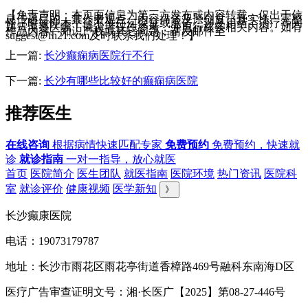
【免责声明：本页面信息为第三方发布或内容转载，仅出于信
息传递目的，其作者观点、内容描述及原创度、真实性、完整
性、时效性本平台不作任何保证或承诺，涉及用药、治疗等问
题需谨遵医嘱！请读者仅作参考，并自行核实相关内容。如有
作品内容、知识产权或其它问题，请发邮件至
suggest@fh21.com及时联系我们处理！】
上一篇:
长沙癫痫病医院行不行
下一篇:
长沙有哪些比较好的癫痫病医院
推荐医生
在线咨询
根据病情快速匹配专家
免费预约
免费预约，快速就
诊
就诊指南
一对一指导，放心就医
首页
医院简介
医生团队
就医指南
医院环境
热门资讯
医院科
室
就诊评价
健康视频
医学新知
》
长沙癫康医院
电话：19073179787
地址：长沙市雨花区雨花亭街道香樟路469号融科东南海D区
医疗广告审查证明文号：湘·长医广【2025】第08-27-446号