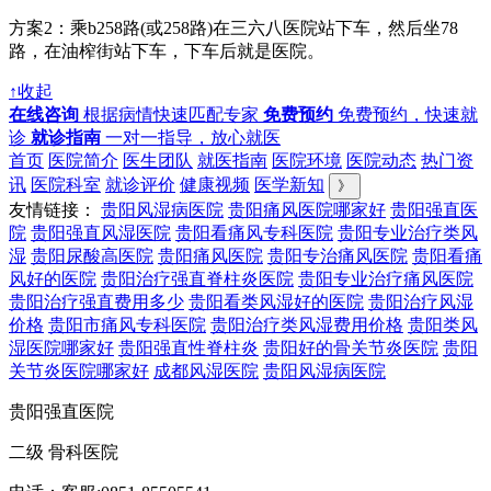
方案2：乘b258路(或258路)在三六八医院站下车，然后坐78
路，在油榨街站下车，下车后就是医院。
↑收起
在线咨询
根据病情快速匹配专家
免费预约
免费预约，快速就
诊
就诊指南
一对一指导，放心就医
首页
医院简介
医生团队
就医指南
医院环境
医院动态
热门资
讯
医院科室
就诊评价
健康视频
医学新知
》
友情链接：
贵阳风湿病医院
贵阳痛风医院哪家好
贵阳强直医
院
贵阳强直风湿医院
贵阳看痛风专科医院
贵阳专业治疗类风
湿
贵阳尿酸高医院
贵阳痛风医院
贵阳专治痛风医院
贵阳看痛
风好的医院
贵阳治疗强直脊柱炎医院
贵阳专业治疗痛风医院
贵阳治疗强直费用多少
贵阳看类风湿好的医院
贵阳治疗风湿
价格
贵阳市痛风专科医院
贵阳治疗类风湿费用价格
贵阳类风
湿医院哪家好
贵阳强直性脊柱炎
贵阳好的骨关节炎医院
贵阳
关节炎医院哪家好
成都风湿医院
贵阳风湿病医院
贵阳强直医院
二级 骨科医院