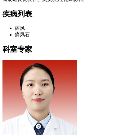
疾病列表
痛风
痛风石
科室专家