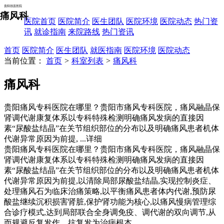
贵阳强直医院
痛风科
医院首页
医院简介
医生团队
医院环境
医院动态
热门资
讯
就诊指南
来院路线
热门资讯
首页
医院简介
医生团队
就医指南
医院环境
医院动态
当前位置：
首页
>
科室列表
>
痛风科
痛风科
贵阳痛风专科医院在哪里？贵阳市痛风专科医院，痛风融晶保
肾调代谢康复体系以专科特殊检测明确痛风发病的直接因
素“尿酸盐结晶”在关节组织部位的分布以及明确痛风患者机体
代谢异常原因为前提,
...详细
贵阳痛风专科医院在哪里？贵阳市痛风专科医院，痛风融晶保
肾调代谢康复体系以专科特殊检测明确痛风发病的直接因
素“尿酸盐结晶”在关节组织部位的分布以及明确痛风患者机体
代谢异常原因为前提,以清除局部尿酸盐结晶,实现控制炎症、
处理痛风石为临床治痛策略,以平衡痛风患者体内代谢,预防尿
酸盐继续沉积损害肾脏,保护肾功能为核心,以痛风慢病管理综
合诊疗模式,达到局部联合全身调免疫、调代谢的双向调节,从
而规避反复发作、抗复发为治病根本。