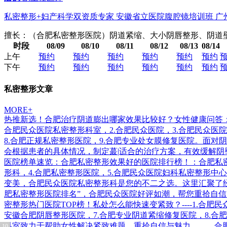
私密整形+妇产科学双资质专家 安徽省立医院腹腔镜培训班 
擅长：（合肥私密整形医院）阴道紧缩、大小阴唇整形、阴道
时段
08/09
08/10
08/11
08/12
08/13
08/14
上午
预约
预约
预约
预约
预约
预约
下午
预约
预约
预约
预约
预约
预约
私密整形文章
MORE+
热推新选！合肥治疗阴道膨出哪家效果比较好？女性健康问答：
合肥民众医院私密整形科室，2.合肥民众医院，3.合肥民众医院
8.合肥正规私密整形医院，9.合肥专业处女膜修复医院。面
会根据患者的具体情况，制定蕞|适合的治疗方案，有效缓解
医院榜单速览：合肥私密整形效果好的医院排行榜！：合肥私密整
形科，4.合肥私密整形医院，5.合肥民众医院妇科私密整形中心
变美，合肥民众医院私密整形科是您的不二之选。这里汇聚了
肥私密整形医院排名”，合肥民众医院好评如潮，帮您重拾自
密整形热门医院TOP榜！私处怎么能快速变紧致？----1.合肥
安徽合肥阴唇整形医院，7.合肥专业阴道紧缩修复医院，8.
科室致力于帮助女性解决紧致难题，重拾自信与魅力。
合
10
1
2
3
4
5
6
7
8
9