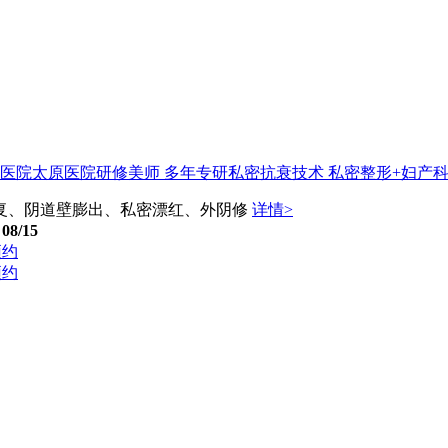
医院太原医院研修美师 多年专研私密抗衰技术 私密整形+妇产科
复、阴道壁膨出、私密漂红、外阴修
详情>
08/15
预约
预约