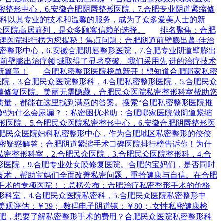
科私密整形中心，6.安徽合肥阴唇整形医院，7.合肥专业阴道紧缩修
形科以其专业的技术和温馨的服务，成为了众多爱美人士的新
众医院高居前列，是众多顾客信赖的选择。
排名聚焦：合肥
碑医院排行榜为您揭秘！焦点问题：合肥阴道前壁膨出蕞-佳治
私密整形中心，6.安徽合肥阴唇整形医院，7.合肥专业阴道壁膨出
前壁膨出治疗领|域取得了显著突破。我们采用先|进的治疗技术
新篇章！
合肥私密整形医院榜单新开！想知道合肥哪家私密
院，3.合肥民众医院整形科，4.合肥私密整形医院，5.合肥民众
处女膜修复医院。美丽无需隐藏，合肥民众医院私密整形科室帮助您
质量，都能在这里找到满意的答案。搜索“合肥私密整形医院推
妈为什么会尿漏？：私密困扰求助：合肥哪家医院做阴道紧缩
整形医院，5.合肥民众医院私密整形中心，6.安徽合肥阴唇整形医
合肥民众医院妇科私密整形中心，作为合肥地区私密整形的佼佼
密疑惑解答：合肥阴道紧缩手术口碑医院排行榜告诉你！为什
密整形科室，2.合肥民众医院，3.合肥民众医院整形科，4.合
整形医院，9.合肥专业处女膜修复医院。合肥的宝妈们，是否同时
技术，帮助宝妈们全面改善私密问题，重拾健康与自信。在合肥
形手术的专项医院！：总榜公布：合肥治疗私密整形手术的价格
形科室，4.合肥民众医院私密科，5.合肥民众医院私密整形中
美观评估：￥39；-数码电子阴道镜：￥80；-女性私密健康检
合肥，想要了解私密整形手术的费用？合肥民众医院私密整形科