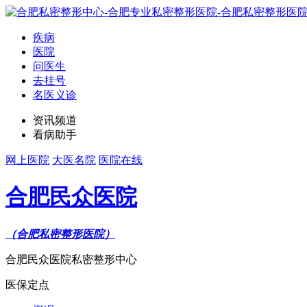
疾病
医院
问医生
去挂号
名医义诊
资讯频道
看病助手
网上医院
大医名院
医院在线
合肥民众医院
（合肥私密整形医院）
合肥民众医院私密整形中心
医保定点