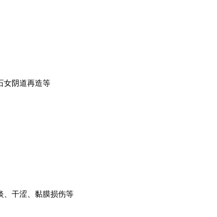
石女阴道再造等
淡、干涩、黏膜损伤等