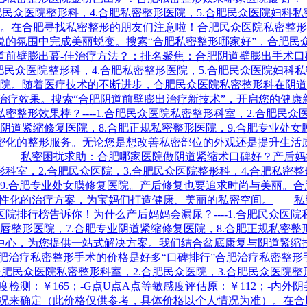
3.合肥民众医院整形科，4.合肥私密整形医院，5.合肥民众医院妇
医院。在合肥寻找私密整形的朋友们注意啦！合肥民众医院私密整
悦的氛围中完成美丽蜕变。搜索“合肥私密整形哪家好”，合肥民
道前壁膨出蕞-佳治疗方法？：排名聚焦：合肥阴道壁膨出手术口
.合肥民众医院整形科，4.合肥私密整形医院，5.合肥民众医院妇科
复医院。随着医疗技术的不断进步，合肥民众医院私密整形科在阴道
治疗效果。搜索“合肥阴道前壁膨出治疗新技术”，开启您的健康
形效果棒？----1.合肥民众医院私密整形科室，2.合肥民众医
业阴道紧缩修复医院，8.合肥正规私密整形医院，9.合肥专业
密化的整形服务。无论您是想改善私密部位的外观还是提升生活
私密困扰求助：合肥哪家医院做阴道紧缩术口碑好？产后妈
整形科室，2.合肥民众医院，3.合肥民众医院整形科，4.合肥私密
院，9.合肥专业处女膜修复医院。产后修复也要追求时尚与美丽。
个性化的治疗方案，为宝妈们打造健康、美丽的私密空间。
私
行榜告诉你！为什么产后妈妈会漏尿？----1.合肥民众医院私
阴唇整形医院，7.合肥专业阴道紧缩修复医院，8.合肥正规私密
中心，为您提供一站式解决方案。我们结合盆底康复与阴道紧缩
肥治疗私密整形手术的价格是好多“口碑排行”合肥治疗私密整
合肥民众医院私密整形科室，2.合肥民众医院，3.合肥民众医院整
测：￥165；-G点U点A点等敏感度评估原：￥112；-内外阴
际情况来确定（此价格仅供参考，具体价格以个人情况为准）。在