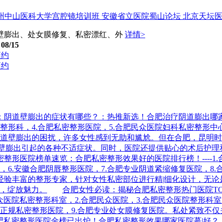
广州中山医科大学宫腔镜培训班 安徽省立医院蜀山论坛 北京天坛
壁膨出、处女膜修复、私密漂红、外
详情>
08/15
预约
预约
阴道壁膨出的症状有哪些？：热推新选！合肥治疗阴道膨出哪家效
整形科，4.合肥私密整形医院，5.合肥民众医院妇科私密整形中
对阴道壁膨出的困扰，许多女性感到无助和尴尬。但在合肥，昆明
阴壁膨出引起的各种不适症状。同时，医院还提供贴心的术后护理
形医院榜单速览：合肥私密整形效果好的医院排行榜！----1.
，6.安徽合肥阴唇整形医院，7.合肥专业阴道紧缩修复医院，8
经验丰富的整形专家，针对女性私密部位进行精|细化设计，无论
信，绽放魅力。
合肥女性必读：揭秘合肥私密整形热门医院T
民众医院私密整形科室，2.合肥民众医院，3.合肥民众医院整形科室
合肥正规私密整形医院，9.合肥专业处女膜修复医院。私处紧致不
肥私密整形医院金榜已出炉！合肥私密整形效果哪家医院蕞|好？