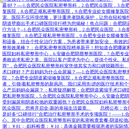
蕞|好？----1.合肥民众医院私密整形科，2.合肥民众医院，
复医院，8.合肥正规私密整形医院，9.合肥专业处女膜修复
宠。医院不仅环境优雅，更注重患者隐私保护，让您在轻松愉
阴道壁膨出手术口碑医院排行榜为您揭秘！焦点问题：合肥阴
疗方法？--1.合肥民众医院私密整形科，2.合肥民众医院，3
修复医院，8.合肥正规私密整形医院，9.合肥专业处女膜修
和设备，结合个性化治疗方案，为患者带来更加安|全、有效的
整形效果棒？：合肥私密整形医院榜单新开！想知道合肥哪家私密整
医院妇科私密整形中心，6.安徽合肥阴唇整形医院，7.合肥专
勇敢追求私密之美。医院以客户需求为中心，提供个性化、私
荐”，合肥民众医院私密整形科室凭借其实力和口碑脱颖而出。
术口碑好？产后妈妈为什么会尿漏？----1.合肥民众医院私密
院，7.合肥专业阴道紧缩修复医院，8.合肥正规私密整形医
者，引领|着私密整形的新风尚。我们采用先|进的医疗技术和
么产后妈妈会漏尿？：私密疑惑解答：合肥阴道紧缩手术口碑医院排
肥私密整形医院，5.合肥民众医院私密整形中心，6.安徽合肥
受到漏尿和阴道松弛的双重困扰？合肥民众医院妇科私密整形
民众医院，您将开启全-新的幸福生活篇章。
总榜公布：合
是好多“口碑排行”合肥治疗私密整形手术的专项医院！——1.
心。其中合肥民众医院私密整形科室的私密检查套餐-阴道松弛度检
测：￥81；-妇科检查：￥10；具体金额需要根据患者的实