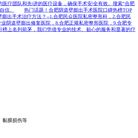
医疗团队和先|进的医疗设备，确保手术安|全有效。搜索“合肥
自信。
热门话题！合肥阴道壁膨出手术医院口碑热榜TOP
出手术治疗方法？--1.合肥民众医院私密整形科，2.合肥民
专业阴道壁膨出修复医院，8.合肥正规私密整形医院，9.合肥专
行榜上名列前茅，我们凭借专业的技术、贴心的服务和显著的疗
、黏膜损伤等