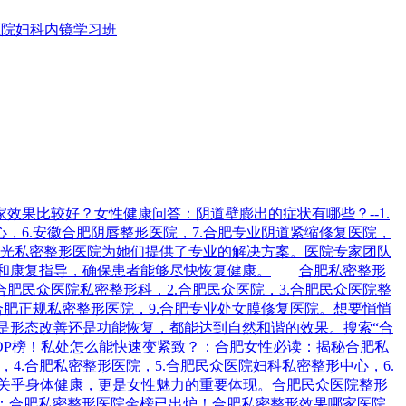
医院妇科内镜学习班
果比较好？女性健康问答：阴道壁膨出的症状有哪些？--1.
心，6.安徽合肥阴唇整形医院，7.合肥专业阴道紧缩修复医院，
时光私密整形医院为她们提供了专业的解决方案。医院专家团队
和康复指导，确保患者能够尽快恢复健康。
合肥私密整形
合肥民众医院私密整形科，2.合肥民众医院，3.合肥民众医院整
.合肥正规私密整形医院，9.合肥专业处女膜修复医院。想要悄悄
是形态改善还是功能恢复，都能达到自然和谐的效果。搜索“合
OP榜！私处怎么能快速变紧致？：合肥女性必读：揭秘合肥私
，4.合肥私密整形医院，5.合肥民众医院妇科私密整形中心，6.
仅关乎身体健康，更是女性魅力的重要体现。合肥民众医院整形
：合肥私密整形医院金榜已出炉！合肥私密整形效果哪家医院