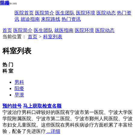
男科
阳痿
早泄
宁波海曙普仁医院
医院首页
医院简介
医生团队
医院环境
医院动态
热门资
讯
就诊指南
来院路线
热门资讯
首页
医院简介
医生团队
就医指南
医院环境
医院动态
当前位置：
首页
>
科室列表
科室列表
热 门
科 室
男科
阳痿
早泄
预约挂号
马上获取检查名额
宁波治疗男科口碑较好的医院有宁波市第一医院、宁波大学医
学院附属医院、宁波市第二医院、宁波市鄞州人民医院、宁波
市妇女儿童医院。这些医院在男科疾病诊疗方面积累了丰富经
验，配备了先进医疗
...详细