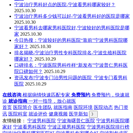
宁波治疗男科好点的医院-宁波看男科哪家较好？
2025.10.30
宁波治疗男科多少钱可以好-宁波看男科好的医院是哪家
2025.10.30
宁波看男科去哪家男科医院好,宁波较好的男科医院是哪
家
2025.10.30
今日热搜：宁波较好的男科医院“靠前”宁波男科医院哪
家好？
2025.10.30
排名揭晓-宁波治疗男性专科医院排名-宁波生殖科医院
哪家好？
2025.10.29
口碑排名：宁波医院男科咋样“新发布”宁波普仁男科医
院口碑如何？
2025.10.29
资讯发布!宁波专门治男性问题的医院_宁波专门看男科
医院
2025.10.29
在线咨询
根据病情快速匹配专家
免费预约
免费预约，快速就
诊
就诊指南
一对一指导，放心就医
首页
医院简介
医生团队
就医指南
医院环境
医院动态
热门资
讯
医院科室
就诊评价
健康视频
医学新知
》
友情链接：
宁波男科医院
宁波海曙普仁医院
宁波男科医院哪
家好
宁波看男科医院
宁波正规男科医院
宁波男科医院排行榜