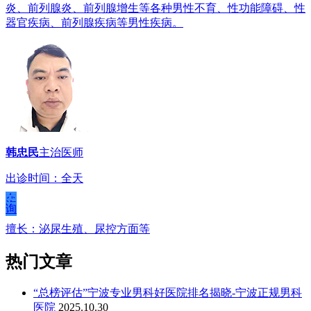
炎、前列腺炎、前列腺增生等各种男性不育、性功能障碍、性
器官疾病、前列腺疾病等男性疾病。
韩忠民
主治医师
出诊时间：全天
在
线
咨
询
擅长：泌尿生殖、尿控方面等
热门文章
“总榜评估”宁波专业男科好医院排名揭晓-宁波正规男科
医院
2025.10.30