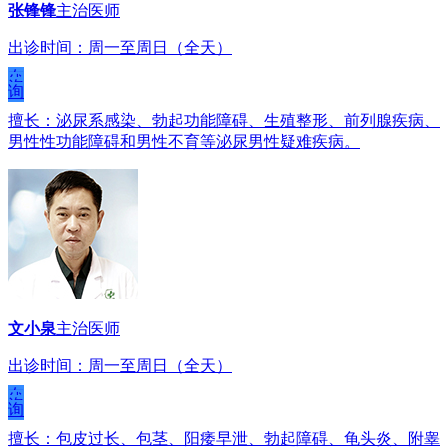
张锋锋
主治医师
出诊时间：周一至周日（全天）
在
线
咨
询
擅长：泌尿系感染、勃起功能障碍、生殖整形、前列腺疾病、
男性性功能障碍和男性不育等泌尿男性疑难疾病。
文小泉
主治医师
出诊时间：周一至周日（全天）
在
线
咨
询
擅长：包皮过长、包茎、阳痿早泄、勃起障碍、龟头炎、附睾