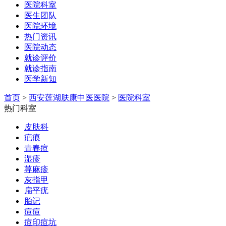
医院科室
医生团队
医院环境
热门资讯
医院动态
就诊评价
就诊指南
医学新知
首页
>
西安莲湖肤康中医医院
>
医院科室
热门科室
皮肤科
疤痕
青春痘
湿疹
荨麻疹
灰指甲
扁平疣
胎记
痘痘
痘印痘坑