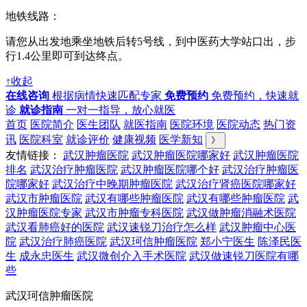
地铁线路：
请您从出发地乘坐地铁后转5号线，到中医药大学站口出，步
行1.4公里即可到达终点。
↑收起
在线咨询
根据病情快速匹配专家
免费预约
免费预约，快速就
诊
就诊指南
一对一指导，放心就医
首页
医院简介
医生团队
就医指南
医院环境
医院动态
热门资
讯
医院科室
就诊评价
健康视频
医学新知
》
友情链接：
武汉肿瘤医院
武汉肿瘤医院哪家好
武汉肿瘤医院
排名
武汉治疗肿瘤医院
武汉肿瘤医院哪个好
武汉治疗肿瘤医
院哪家好
武汉治疗中晚期肿瘤医院
武汉治疗肾癌医院哪家好
武汉市肿瘤医院
武汉有哪些肿瘤医院
武汉有哪些肿瘤医院
武
汉肿瘤医院专家
武汉市肿瘤专科医院
武汉做肿瘤消融术医院
武汉看肺癌好的医院
武汉速锐刀治疗怎么样
武汉肿瘤中心医
院
武汉治疗肺癌医院
武汉珂信肿瘤医院
郑小宁医生
陈泽民医
生
成永忠医生
武汉微创介入手术医院
武汉做速锐刀医院有哪
些
武汉珂信肿瘤医院