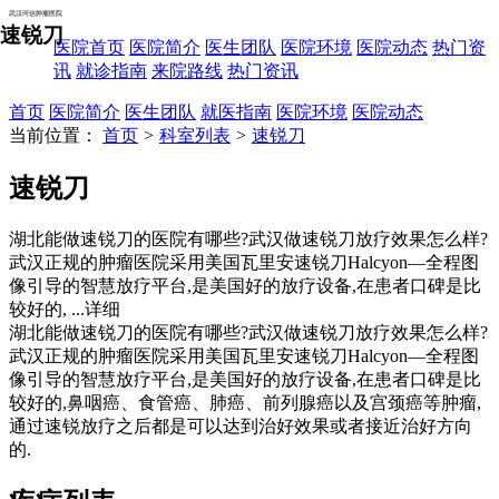
武汉珂信肿瘤医院
速锐刀
医院首页
医院简介
医生团队
医院环境
医院动态
热门资
讯
就诊指南
来院路线
热门资讯
首页
医院简介
医生团队
就医指南
医院环境
医院动态
当前位置：
首页
>
科室列表
>
速锐刀
速锐刀
湖北能做速锐刀的医院有哪些?武汉做速锐刀放疗效果怎么样?
武汉正规的肿瘤医院采用美国瓦里安速锐刀Halcyon—全程图
像引导的智慧放疗平台,是美国好的放疗设备,在患者口碑是比
较好的,
...详细
湖北能做速锐刀的医院有哪些?武汉做速锐刀放疗效果怎么样?
武汉正规的肿瘤医院采用美国瓦里安速锐刀Halcyon—全程图
像引导的智慧放疗平台,是美国好的放疗设备,在患者口碑是比
较好的,鼻咽癌、食管癌、肺癌、前列腺癌以及宫颈癌等肿瘤,
通过速锐放疗之后都是可以达到治好效果或者接近治好方向
的.