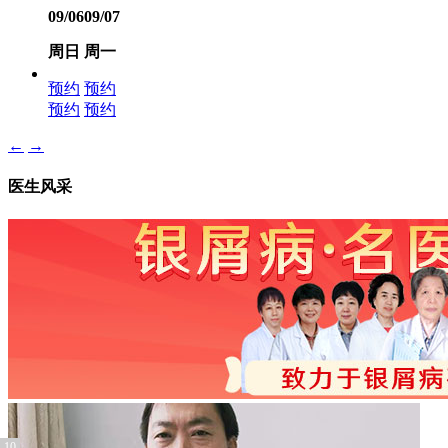
09/06
09/07
周日
周一
预约
预约
预约
预约
←
→
医生风采
10
1
2
3
4
5
6
7
8
9