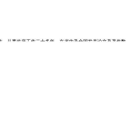
作，从事临床工作二十多年，在省内及全国发表论文及著作数
奖。主持氟伐他汀对高血压病病人血压和血清炎症介质的影响获
。在长期的皮肤科临床实践中，总结了一套皮肤病防治经验。擅
性尿道炎等性传播疾病。并对慢性湿疹、带状疱疹后遗神经痛及