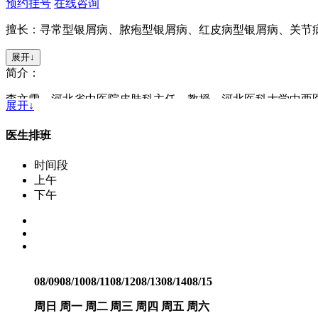
预约挂号
在线咨询
擅长：寻常型银屑病、脓疱型银屑病、红皮病型银屑病、关节
展开↓
简介：
李文雪，河北省中医院皮肤科主任，教授，河北医科大学中西
展开↓
篇。主持消庀汤治疗牛皮癣的临床研究获得河北中医药学会三
得河北医药学会二等奖，运用中西医擅长治疗银屑病、痤疮及
医生排班
长治疗牛皮癣、痤疮、皮炎、湿疹、手足癣、甲癣、扁平疣、
慢性荨麻疹等顽固性皮肤病运用中西药联合治疗显著。
时间段
上午
下午
08/09
08/10
08/11
08/12
08/13
08/14
08/15
周日
周一
周二
周三
周四
周五
周六