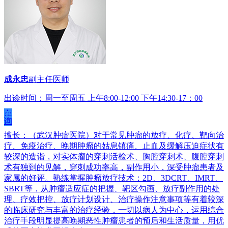
成永忠
副主任医师
出诊时间：周一至周五 上午8:00-12:00 下午14:30-17：00
在
线
咨
询
擅长：（武汉肿瘤医院）对于常见肿瘤的放疗、化疗、靶向治
疗、免疫治疗、晚期肿瘤的姑息镇痛、止血及缓解压迫症状有
较深的造诣，对实体瘤的穿刺活检术、胸腔穿刺术、腹腔穿刺
术有独到的见解，穿刺成功率高，副作用小，深受肿瘤患者及
家属的好评。熟练掌握肿瘤放疗技术：2D、3DCRT、IMRT、
SBRT等，从肿瘤适应症的把握、靶区勾画、放疗副作用的处
理、疗效把控、放疗计划设计、治疗操作注意事项等有着较深
的临床研究与丰富的治疗经验，一切以病人为中心，运用综合
治疗手段明显提高晚期恶性肿瘤患者的预后和生活质量，用优