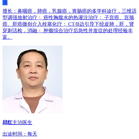
咨
询
擅长：鼻咽癌，肺癌，乳腺癌，胃肠癌的多学科诊疗，三维适
型调强放射治疗； 癌性胸腹水的热灌注治疗； 子宫癌、宫颈
癌、肝癌微创介入栓塞化疗； CT/B边引导下经皮肺，肝，肾
穿刺活检，消融； 肿瘤综合治疗后急性并发症的处理经验丰
富。
邱红
主治医生
出诊时间：每天