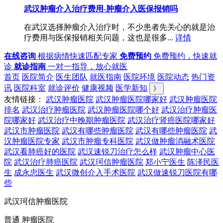
武汉肿瘤介入治疗费用-肿瘤介入医保报销吗
在武汉选择肿瘤介入治疗时，不少患者先关心的就是治
疗费用与医保报销相关问题，这也是很多...
详情
在线咨询
根据病情快速匹配专家
免费预约
免费预约，快速就
诊
就诊指南
一对一指导，放心就医
首页
医院简介
医生团队
就医指南
医院环境
医院动态
热门资
讯
医院科室
就诊评价
健康视频
医学新知
》
友情链接：
武汉肿瘤医院
武汉肿瘤医院哪家好
武汉肿瘤医院
排名
武汉治疗肿瘤医院
武汉肿瘤医院哪个好
武汉治疗肿瘤医
院哪家好
武汉治疗中晚期肿瘤医院
武汉治疗肾癌医院哪家好
武汉市肿瘤医院
武汉有哪些肿瘤医院
武汉有哪些肿瘤医院
武
汉肿瘤医院专家
武汉市肿瘤专科医院
武汉做肿瘤消融术医院
武汉看肺癌好的医院
武汉速锐刀治疗怎么样
武汉肿瘤中心医
院
武汉治疗肺癌医院
武汉珂信肿瘤医院
郑小宁医生
陈泽民医
生
成永忠医生
武汉微创介入手术医院
武汉做速锐刀医院有哪
些
武汉珂信肿瘤医院
普通 肿瘤医院