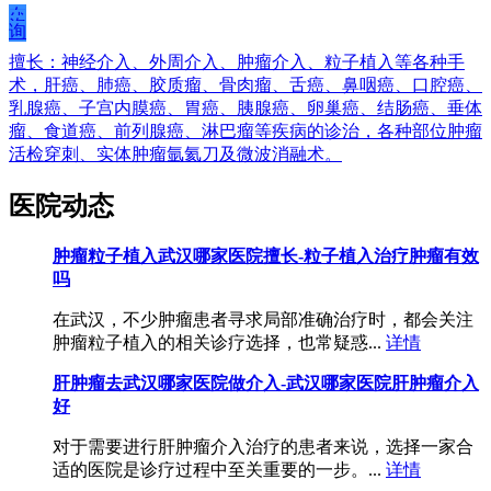
在
线
咨
询
擅长：神经介入、外周介入、肿瘤介入、粒子植入等各种手
术，肝癌、肺癌、胶质瘤、骨肉瘤、舌癌、鼻咽癌、口腔癌、
乳腺癌、子宫内膜癌、胃癌、胰腺癌、卵巢癌、结肠癌、垂体
瘤、食道癌、前列腺癌、淋巴瘤等疾病的诊治，各种部位肿瘤
活检穿刺、实体肿瘤氩氦刀及微波消融术。
医院动态
肿瘤粒子植入武汉哪家医院擅长-粒子植入治疗肿瘤有效
吗
在武汉，不少肿瘤患者寻求局部准确治疗时，都会关注
肿瘤粒子植入的相关诊疗选择，也常疑惑...
详情
肝肿瘤去武汉哪家医院做介入-武汉哪家医院肝肿瘤介入
好
对于需要进行肝肿瘤介入治疗的患者来说，选择一家合
适的医院是诊疗过程中至关重要的一步。...
详情