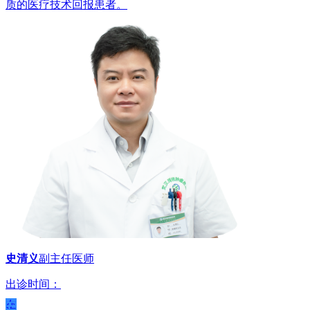
质的医疗技术回报患者。
史清义
副主任医师
出诊时间：
在
线