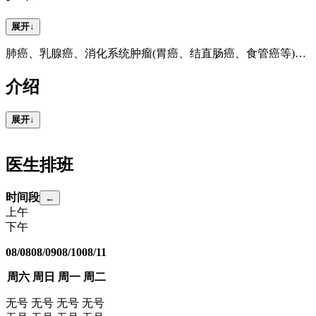
展开
↓
肺癌、乳腺癌、消化系统肿瘤(胃癌、结直肠癌、食管癌等)、恶性淋巴瘤、多发性骨髓瘤、软组织肉瘤等各类实体瘤及血液肿瘤的规范化疗、靶向治疗及免疫治疗。
介绍
展开
↓
医生排班
时间段
←
上午
下午
08/08
08/09
08/10
08/11
周六
周日
周一
周二
无号
无号
无号
无号