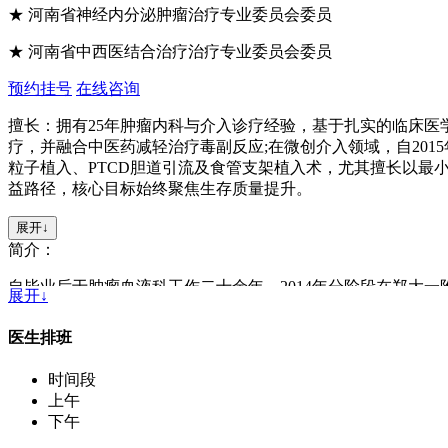
★ 河南省神经内分泌肿瘤治疗专业委员会委员
★ 河南省中西医结合治疗治疗专业委员会委员
预约挂号
在线咨询
擅长：拥有25年肿瘤内科与介入诊疗经验，基于扎实的临床
疗，并融合中医药减轻治疗毒副反应;在微创介入领域，自201
粒子植入、PTCD胆道引流及食管支架植入术，尤其擅长以最
益路径，核心目标始终聚焦生存质量提升。
展开↓
简介：
自毕业后于肿瘤血液科工作二十余年，2014年分阶段在郑大
展开↓
初步构建内科与微创介入整合治疗模式;当前依托珂信专科平
最小化创伤实现肿瘤控制与生活质量平衡，尤其关注肝胆/消化
医生排班
时间段
上午
下午