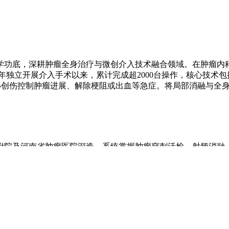
医学功底，深耕肿瘤全身治疗与微创介入技术融合领域。在肿瘤内
5年独立开展介入手术以来，累计完成超2000台操作，核心技术包
小创伤控制肿瘤进展、解除梗阻或出血等急症。将局部消融与全
一附院及河南省肿瘤医院深造，系统掌握肿瘤穿刺活检、射频消融
台深化复杂病例实践，持续优化晚期肿瘤急症微创处理流程，并推
道肿瘤患者的长期生存获益。