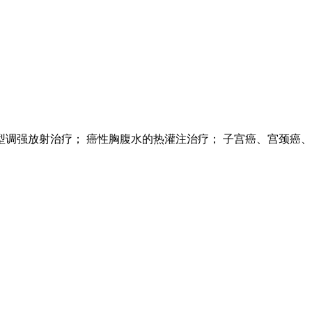
调强放射治疗； 癌性胸腹水的热灌注治疗； 子宫癌、宫颈癌、肝