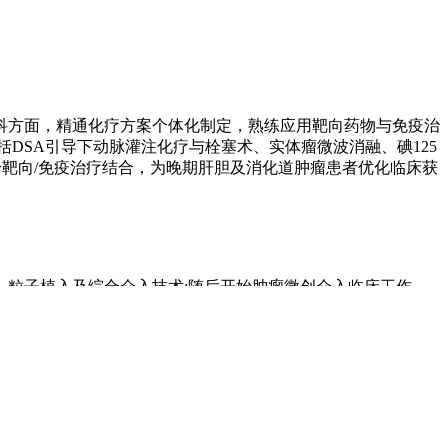
科方面，精通化疗方案个体化制定，熟练应用靶向药物与免疫治
括DSA引导下动脉灌注化疗与栓塞术、实体瘤微波消融、碘125
身靶向/免疫治疗结合，为晚期肝胆及消化道肿瘤患者优化临床获
、粒子植入及综合介入技术;随后开始肿瘤微创介入临床工作，
动精准介入与全身治疗的协同创新。贯穿始终的执业理念是以