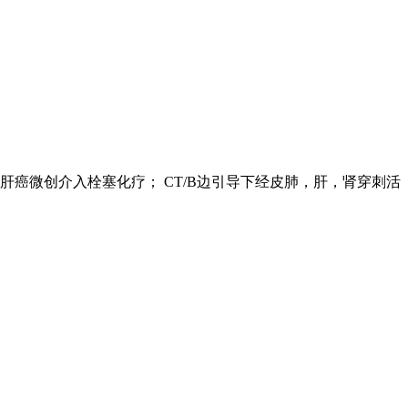
癌微创介入栓塞化疗； CT/B边引导下经皮肺，肝，肾穿刺活