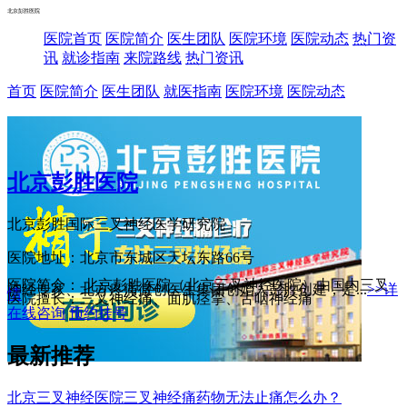
北京彭胜医院
医院首页
医院简介
医生团队
医院环境
医院动态
热门资
讯
就诊指南
来院路线
热门资讯
首页
医院简介
医生团队
就医指南
医院环境
医院动态
北京彭胜医院
北京彭胜国际三叉神经医学研究院
医院地址：北京市东城区天坛东路66号
医院简介： 北京彭胜医院（北京三叉神经医院）由国内三叉
神经专家、北方疼痛微创医生集团创始人彭胜创建，是...
>>详
情
医院擅长：三叉神经痛、面肌痉挛、舌咽神经痛
在线咨询
预约挂号
最新推荐
北京三叉神经医院三叉神经痛药物无法止痛怎么办？