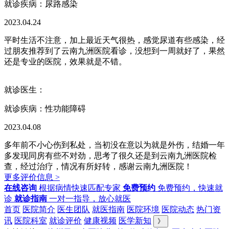
就诊疾病：
尿路感染
2023.04.24
平时生活不注意，加上最近天气很热，感觉尿道有些感染，经
过朋友推荐到了云南九洲医院看诊，没想到一周就好了，果然
还是专业的医院，效果就是不错。
就诊医生：
就诊疾病：
性功能障碍
2023.04.08
多年前不小心伤到私处，当初没在意以为就是外伤，结婚一年
多发现同房有些不对劲，思考了很久还是到云南九洲医院检
查，经过治疗，情况有所好转，感谢云南九洲医院！
更多评价信息 >
在线咨询
根据病情快速匹配专家
免费预约
免费预约，快速就
诊
就诊指南
一对一指导，放心就医
首页
医院简介
医生团队
就医指南
医院环境
医院动态
热门资
讯
医院科室
就诊评价
健康视频
医学新知
》