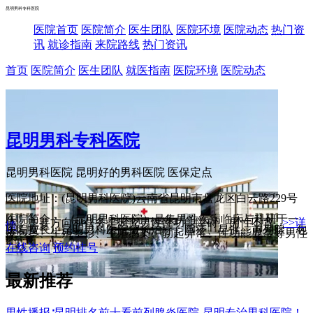
昆明男科专科医院
医院首页
医院简介
医生团队
医院环境
医院动态
热门资
讯
就诊指南
来院路线
热门资讯
首页
医院简介
医生团队
就医指南
医院环境
医院动态
昆明男科专科医院
昆明男科医院 昆明好的男科医院
医保定点
医院地址：(昆明男科医院)云南省昆明市盘龙区白云路229号
医院简介： （昆明男科医院）是集男性疾病临床与科研于一
体，主要方向和任务是研究男性性功能障碍、男性不育...
>>详
情
医院擅长：昆明男科医院擅长治疗：阳痿、早泄、前列腺、包
皮包茎、生殖整形、生殖感染、勃起异常、性功能异常等男性
疾...
在线咨询
预约挂号
最新推荐
男性播报∶昆明排名前十看前列腺炎医院-昆明专治男科医院！