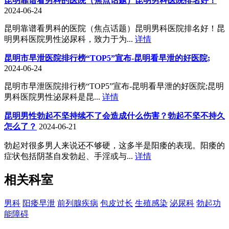
昆明靠谱看男科的医院（焦点话题）昆明男科医院排名好！
2024-06-24
昆明靠谱看男科的医院（焦点话题）昆明男科医院排名好！昆
明男科医院男性泌尿科，致力于为...
详情
昆明市早泄医院排行榜“TOP5”宣布-昆明看早泄的好医院;
2024-06-24
昆明市早泄医院排行榜“TOP5”宣布-昆明看早泄的好医院;昆明
男科医院男性泌尿科是昆...
详情
昆明男性勃起不坚持续不了会造成什么伤害？勃起不坚不持久
怎么了？
2024-06-21
勃起对很多男人来说还不够硬，这多半是阳痿的表现。阳痿的
症状包括阴茎自发勃起、手淫或与...
详情
相关科室
男科
阳痿早泄
前列腺疾病
包皮过长
生殖感染
泌尿科
勃起功
能障碍