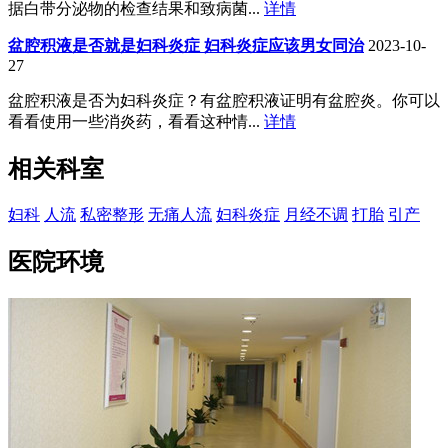
据白带分泌物的检查结果和致病菌...
详情
盆腔积液是否就是妇科炎症 妇科炎症应该男女同治
2023-10-
27
盆腔积液是否为妇科炎症？有盆腔积液证明有盆腔炎。你可以
看看使用一些消炎药，看看这种情...
详情
相关科室
妇科
人流
私密整形
无痛人流
妇科炎症
月经不调
打胎
引产
医院环境