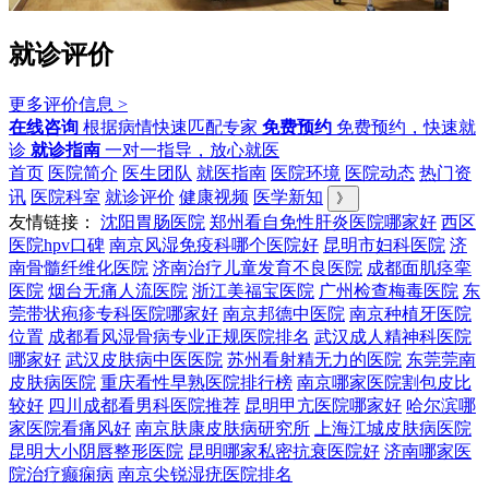
就诊评价
更多评价信息 >
在线咨询
根据病情快速匹配专家
免费预约
免费预约，快速就
诊
就诊指南
一对一指导，放心就医
首页
医院简介
医生团队
就医指南
医院环境
医院动态
热门资
讯
医院科室
就诊评价
健康视频
医学新知
》
友情链接：
沈阳胃肠医院
郑州看自免性肝炎医院哪家好
西区
医院hpv口碑
南京风湿免疫科哪个医院好
昆明市妇科医院
济
南骨髓纤维化医院
济南治疗儿童发育不良医院
成都面肌痉挛
医院
烟台无痛人流医院
浙江美福宝医院
广州检查梅毒医院
东
莞带状疱疹专科医院哪家好
南京邦德中医院
南京种植牙医院
位置
成都看风湿骨病专业正规医院排名
武汉成人精神科医院
哪家好
武汉皮肤病中医医院
苏州看射精无力的医院
东莞莞南
皮肤病医院
重庆看性早熟医院排行榜
南京哪家医院割包皮比
较好
四川成都看男科医院推荐
昆明甲亢医院哪家好
哈尔滨哪
家医院看痛风好
南京肤康皮肤病研究所
上海江城皮肤病医院
昆明大小阴唇整形医院
昆明哪家私密抗衰医院好
济南哪家医
院治疗癫痫病
南京尖锐湿疣医院排名