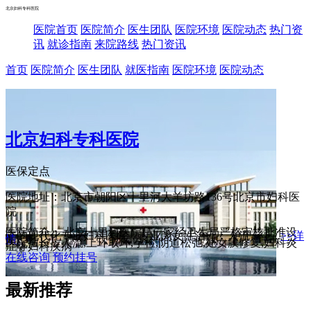
北京妇科专科医院
医院首页
医院简介
医生团队
医院环境
医院动态
热门资
讯
就诊指南
来院路线
热门资讯
首页
医院简介
医生团队
就医指南
医院环境
医院动态
北京妇科专科医院
医保定点
医院地址：北京市朝阳区十里河大羊坊路136号北京市妇科医
院
医院简介： 北京十里河医院是一家经卫生局严格审核批准设
立的现代化专业妇科医院，专业为女性治疗：人流、上...
>>详
情
医院擅长：人流,上环取环,孕检,阴道松弛,处女膜修复,妇科炎
症等妇科疾病
在线咨询
预约挂号
最新推荐