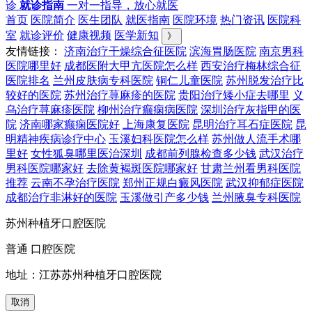
诊
就诊指南
一对一指导，放心就医
首页
医院简介
医生团队
就医指南
医院环境
热门资讯
医院科
室
就诊评价
健康视频
医学新知
》
友情链接：
济南治疗干燥综合征医院
滨海胃肠医院
南京男科
医院哪里好
成都医附大甲亢医院怎么样
西安治疗梅林综合征
医院排名
兰州皮肤病专科医院
铜仁儿童医院
苏州脱发治疗比
较好的医院
苏州治疗荨麻疹的医院
贵阳治疗矮小症去哪里
义
乌治疗荨麻疹医院
柳州治疗癫痫病医院
深圳治疗灰指甲的医
院
济南哪家癫痫医院好
上海康复医院
昆明治疗耳石症医院
昆
明精神疾病诊疗中心
玉溪妇科医院怎么样
苏州做人流手术哪
里好
女性狐臭哪里医治深圳
成都前列腺检查多少钱
武汉治疗
男科医院哪家好
去除黄褐斑医院哪家好
甘肃兰州看男科医院
推荐
云南不孕治疗医院
郑州正规白癜风医院
武汉抑郁症医院
成都治疗非淋好的医院
玉溪做引产多少钱
兰州腋臭专科医院
苏州种植牙口腔医院
普通 口腔医院
地址：江苏苏州种植牙口腔医院
取消