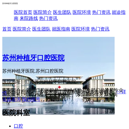
苏州种植牙口腔医院
医院首页
医院简介
医生团队
医院环境
热门资讯
就诊指
南
来院路线
热门资讯
首页
医院简介
医生团队
就医指南
医院环境
热门资讯
苏州种植牙口腔医院
苏州种植牙医院,苏州口腔医院
医院地址：江苏苏州种植牙口腔医院
医院简介： 苏州口腔医院是一家经当地卫生部门批准的专业
的苏州口腔医院，多年来专注口腔疾病为众多患者解决...
>>详
情
医院擅长：治疗种植牙、牙齿矫正、牙齿正畸等牙齿疾病
在线咨询
预约挂号
医院科室
口腔