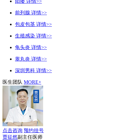
阳痿
详情>>
前列腺
详情>>
包皮包茎
详情>>
生殖感染
详情>>
龟头炎
详情>>
睾丸炎
详情>>
深圳男科
详情>>
医生团队
MORE+
点击咨询
预约挂号
贾征然
副主任医师