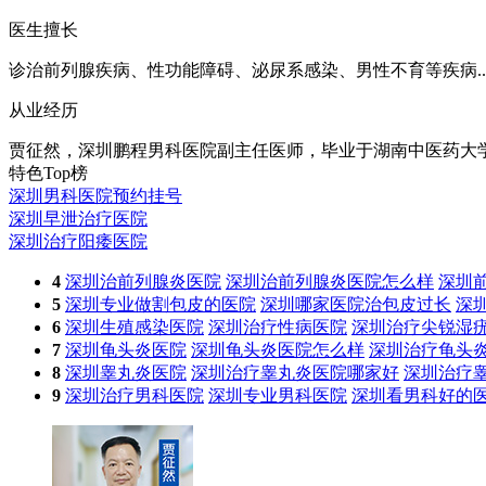
医生擅长
诊治前列腺疾病、性功能障碍、泌尿系感染、男性不育等疾病..
从业经历
贾征然，深圳鹏程男科医院副主任医师，毕业于湖南中医药大学
特色Top榜
深圳男科医院预约挂号
深圳早泄治疗医院
深圳治疗阳痿医院
4
深圳治前列腺炎医院
深圳治前列腺炎医院怎么样
深圳
5
深圳专业做割包皮的医院
深圳哪家医院治包皮过长
深
6
深圳生殖感染医院
深圳治疗性病医院
深圳治疗尖锐湿
7
深圳龟头炎医院
深圳龟头炎医院怎么样
深圳治疗龟头
8
深圳睾丸炎医院
深圳治疗睾丸炎医院哪家好
深圳治疗
9
深圳治疗男科医院
深圳专业男科医院
深圳看男科好的