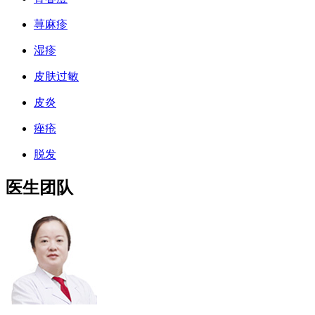
荨麻疹
湿疹
皮肤过敏
皮炎
痤疮
脱发
医生团队