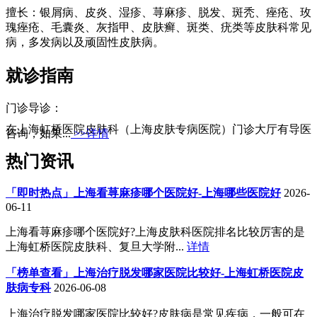
擅长：银屑病、皮炎、湿疹、荨麻疹、脱发、斑秃、痤疮、玫
瑰痤疮、毛囊炎、灰指甲、皮肤癣、斑类、疣类等皮肤科常见
病，多发病以及顽固性皮肤病。
就诊指南
门诊导诊：
在上海虹桥医院皮肤科（上海皮肤专病医院）门诊大厅有导医
咨询，如果...
>>详情
热门资讯
「即时热点」上海看荨麻疹哪个医院好-上海哪些医院好
2026-
06-11
上海看荨麻疹哪个医院好?上海皮肤科医院排名比较厉害的是
上海虹桥医院皮肤科、复旦大学附...
详情
「榜单查看」上海治疗脱发哪家医院比较好-上海虹桥医院皮
肤病专科
2026-06-08
上海治疗脱发哪家医院比较好?皮肤病是常见疾病，一般可在