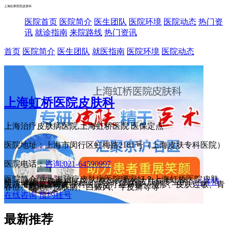
上海虹桥医院皮肤科
医院首页
医院简介
医生团队
医院环境
医院动态
热门资
讯
就诊指南
来院路线
热门资讯
首页
医院简介
医生团队
就医指南
医院环境
医院动态
上海虹桥医院皮肤科
上海治疗皮肤病医院,上海虹桥医院
医保定点
医院地址：上海市闵行区虹梅路2181号（上海皮肤专科医院）
医院电话：
咨询:021-64590997
医院简介： 上海治疗皮肤病医院哪家好？上海虹桥医院皮肤
科（ 上海皮肤专科医院 ）是治疗疑难皮肤病专业的...
>>详情
医院擅长：上海皮肤科医院治疗荨麻疹、湿疹、皮肤过敏、青
春痘、痤疮、皮肤病、白癜风、牛皮癣等等
在线咨询
预约挂号
最新推荐