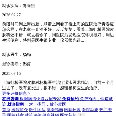
就诊疾病：
青春痘
2026.02.27
前段时间到上海出差，顺带上网看了看上海的医院治疗青春痘
怎么样，在老家一直治不好，反反复复，看着上海虹桥医院皮
肤科还不错，就去看诊了，到医院后发现医院环境很好，周边
生活便利，特别是医生很专业，仪器很先进...
就诊医生：杨梅
就诊疾病：
湿疹
2025.07.16
上海虹桥医院皮肤科杨梅医生治疗湿疹医术精湛，目前三个月
过去了，没有复发过，很不错，感谢杨梅医生的治疗。
更多评价信息 >
在线咨询
根据病情快速匹配专家
免费预约
免费预约，快速就
诊
就诊指南
一对一指导，放心就医
首页
医院简介
医生团队
就医指南
医院环境
医院动态
热门资
讯
医院科室
就诊评价
健康视频
医学新知
》