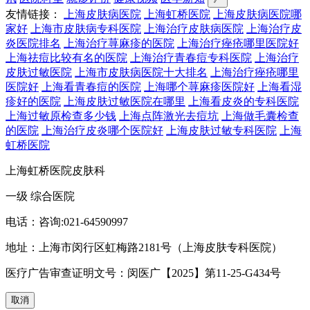
友情链接：
上海皮肤病医院
上海虹桥医院
上海皮肤病医院哪
家好
上海市皮肤病专科医院
上海治疗皮肤病医院
上海治疗皮
炎医院排名
上海治疗荨麻疹的医院
上海治疗痤疮哪里医院好
上海祛痘比较有名的医院
上海治疗青春痘专科医院
上海治疗
皮肤过敏医院
上海市皮肤病医院十大排名
上海治疗痤疮哪里
医院好
上海看青春痘的医院
上海哪个荨麻疹医院好
上海看湿
疹好的医院
上海皮肤过敏医院在哪里
上海看皮炎的专科医院
上海过敏原检查多少钱
上海点阵激光去痘坑
上海做毛囊检查
的医院
上海治疗皮炎哪个医院好
上海皮肤过敏专科医院
上海
虹桥医院
上海虹桥医院皮肤科
一级 综合医院
电话：咨询:021-64590997
地址：上海市闵行区虹梅路2181号（上海皮肤专科医院）
医疗广告审查证明文号：闵医广【2025】第11-25-G434号
取消