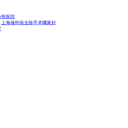
畸形医院
上海做疤痕去除手术哪家好
院