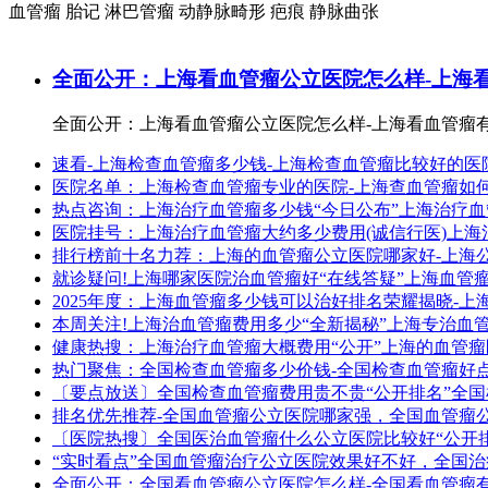
血管瘤
胎记
淋巴管瘤
动静脉畸形
疤痕
静脉曲张
全面公开：上海看血管瘤公立医院怎么样-上海
全面公开：上海看血管瘤公立医院怎么样-上海看血管瘤有
速看-上海检查血管瘤多少钱-上海检查血管瘤比较好的
医院名单：上海检查血管瘤专业的医院-上海查血管瘤如
热点咨询：上海治疗血管瘤多少钱“今日公布”上海治疗
医院挂号：上海治疗血管瘤大约多少费用(诚信行医)上
排行榜前十名力荐：上海的血管瘤公立医院哪家好-上海
就诊疑问!上海哪家医院治血管瘤好“在线答疑”上海血管
2025年度：上海血管瘤多少钱可以治好排名荣耀揭晓-
本周关注!上海治血管瘤费用多少“全新揭秘”上海专治血
健康热搜：上海治疗血管瘤大概费用“公开”上海的血管
热门聚焦：全国检查血管瘤多少价钱-全国检查血管瘤好
〔要点放送〕全国检查血管瘤费用贵不贵“公开排名”全
排名优先推荐-全国血管瘤公立医院哪家强，全国血管瘤
〔医院热搜〕全国医治血管瘤什么公立医院比较好“公开
“实时看点”全国血管瘤治疗公立医院效果好不好，全国
全面公开：全国看血管瘤公立医院怎么样-全国看血管瘤