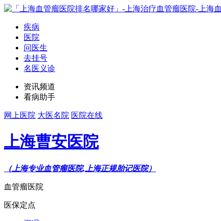
疾病
医院
问医生
去挂号
名医义诊
资讯频道
看病助手
网上医院
大医名院
医院在线
上海曹安医院
（上海专业血管瘤医院,上海正规胎记医院）
血管瘤医院
医保定点