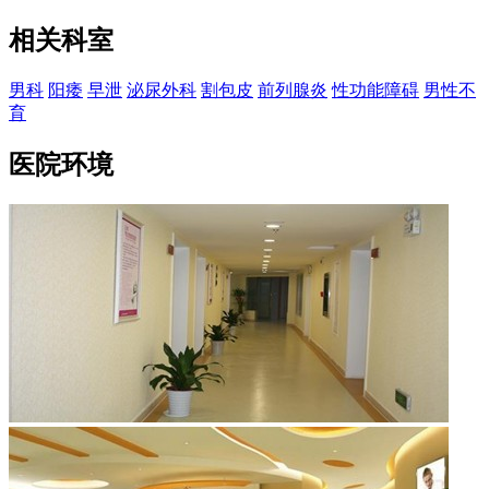
相关科室
男科
阳痿
早泄
泌尿外科
割包皮
前列腺炎
性功能障碍
男性不
育
医院环境