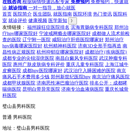
在线咨询
根据病情快速匹配专家
免费预约
免费预约，快速就
诊
就诊指南
一对一指导，放心就医
首页
医院简介
医生团队
就医指南
医院环境
热门资讯
医院科
室
就诊评价
健康视频
医学新知
》
友情链接：
福州躁狂症医院排名
滨海胃肠病专科医院
郑州治
疗hpv哪家医院好
宁波戒网瘾去哪家医院好
成都做人流术前检
查的医院
辽宁附一医院
咸阳治疗肝癌医院哪家好
郑州治疗
hpv病毒哪家医院好
杭州精神科医院
济南3D全形手指再造
南
昌性病正规医院
杭州抑郁症哪家医院好
成都治疗{疾病医院}
成都专业的尖锐湿疣医院
南昌白癜风专科医院
武汉肿瘤专科
医院
惠州广肤皮肤病专科评价
重庆儿童专科医院
上海江城牛
皮癣医院
成都hpv医院哪家好
武汉治疗入睡困难的医院
南京
痛风石手术费用多少钱
郑州新世纪医院hpv
南京治疗痛风医院
成都甲状腺医院
济南恶性淋巴瘤治疗医院
排名公开：成都哮
喘病医院
昆明白带异常医院
济南专治血液病医院
重庆长城骨
科医院
璧山县男科医院
普通 男科医院
地址：璧山县男科医院