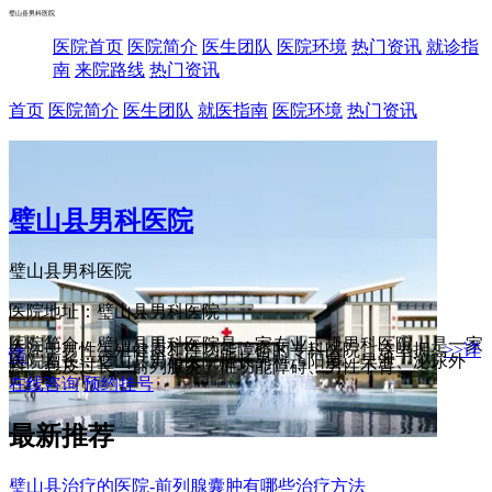
璧山县男科医院
医院首页
医院简介
医生团队
医院环境
热门资讯
就诊指
南
来院路线
热门资讯
首页
医院简介
医生团队
就医指南
医院环境
热门资讯
璧山县男科医院
璧山县男科医院
医院地址：璧山县男科医院
医院简介：璧山县男科医院是一家专业正规男科医院，是一家
专注于男性生殖健康和性功能障碍的专科医院。这里拥...
>>详
情
医院擅长：璧山县男科医院擅长男科、阳痿、早泄、泌尿外
科、包皮过长、前列腺炎、性功能障碍、男性不育
在线咨询
预约挂号
最新推荐
璧山县治疗的医院-前列腺囊肿有哪些治疗方法