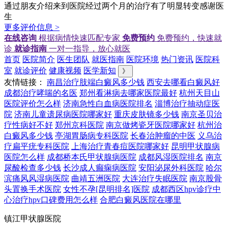
通过朋友介绍来到医院经过两个月的治疗有了明显转变感谢医
生
更多评价信息 >
在线咨询
根据病情快速匹配专家
免费预约
免费预约，快速就
诊
就诊指南
一对一指导，放心就医
首页
医院简介
医生团队
就医指南
医院环境
热门资讯
医院科
室
就诊评价
健康视频
医学新知
》
友情链接：
南昌治疗肢端白癜风多少钱
西安去哪看白癜风好
成都治疗哮喘的名医
郑州看淋病去哪家医院最好
杭州天目山
医院评价怎么样
济南急性白血病医院排名
淄博治疗抽动症医
院
济南儿童遗尿病医院哪家好
重庆皮肤镜多少钱
南京圣贝治
疗性病好不好
郑州京科医院
南京做烤瓷牙医院哪家好
杭州治
白癜风多少钱
亭湖胃肠病专科医院
长春治肿瘤的中医
义乌治
疗扁平疣专科医院
上海治疗青春痘医院哪家好
昆明甲状腺病
医院怎么样
成都桥本氏甲状腺病医院
成都风湿医院排名
南京
尿酸检查多少钱
长沙成人癫痫病医院
安阳泌尿外科医院
哈尔
滨痛风风湿病医院
曲靖五洲医院
大连治疗失眠医院
南京股骨
头置换手术医院
女性不孕[昆明排名]医院
成都西区hpv诊疗中
心治疗hpv口碑费用怎么样
合肥白癜风医院在哪里
镇江甲状腺医院