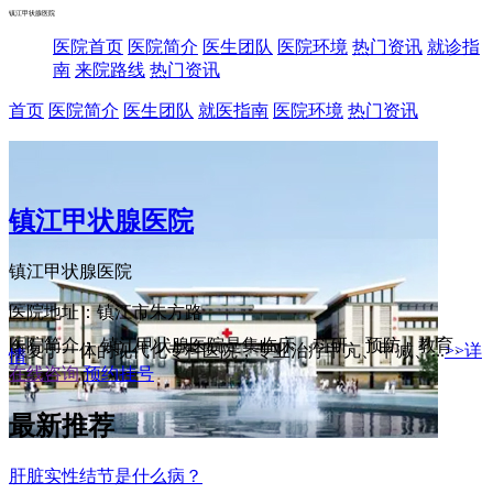
镇江甲状腺医院
医院首页
医院简介
医生团队
医院环境
热门资讯
就诊指
南
来院路线
热门资讯
首页
医院简介
医生团队
就医指南
医院环境
热门资讯
镇江甲状腺医院
镇江甲状腺医院
医院地址：镇江市朱方路
医院简介： 镇江甲状腺医院是集临床、科研、预防、教育、
康复于一体的现代化专科医院，专业治疗甲亢、甲减、...
>>详
情
在线咨询
预约挂号
最新推荐
肝脏实性结节是什么病？