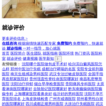
就诊评价
更多评价信息 >
在线咨询
根据病情快速匹配专家
免费预约
免费预约，快速就
诊
就诊指南
一对一指导，放心就医
首页
医院简介
医生团队
就医指南
医院环境
热门资讯
医院科
室
就诊评价
健康视频
医学新知
》
友情链接：
沈阳哪个医院做包皮手术好
哈尔滨白癜风医院怎
么样
郑州中医治疗失眠
成都治疗哮喘的名医
安阳专业前列腺
医院
南京生殖感染男科医院
武汉专治过敏皮肤医院
全国手指
再造那家医院好
贵州强直性脊柱炎医院哪家好
南昌私密整形
医院
沈阳治疗抑郁
烟台早孕检查医院
贵阳痛风专科医院
太原
看淋病医院哪家好
去除胎记医院哪家好
黔东南癫痫病医院癫
痫专科
上海哪家医院看鼻炎好
临沂好的男科医院
沈阳不孕不
育医院排名
上海皮肤镜检查
广州市戒酒医院
郑州看男性白斑
的医院哪家好
四川成都正规男科医院
大连治疗失眠医院
武汉