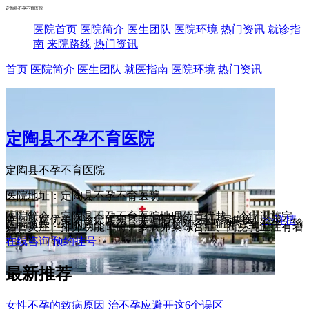
定陶县不孕不育医院
医院首页
医院简介
医生团队
医院环境
热门资讯
就诊指
南
来院路线
热门资讯
首页
医院简介
医生团队
就医指南
医院环境
热门资讯
定陶县不孕不育医院
定陶县不孕不育医院
医院地址：定陶县不孕不育医院
医院简介：定陶县不孕不育医院地理位置优越、诊疗设施完
善、环境优美，诊疗面积15000平方米，是一家集医...
>>详情
医院擅长：定陶县不孕不育医院擅长对各种输卵管性不孕、输
卵管炎症、排卵功能障碍、多囊卵巢综合症、高泌乳血症有着
独...
在线咨询
预约挂号
最新推荐
女性不孕的致病原因 治不孕应避开这6个误区