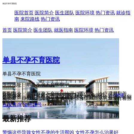
单县不孕不育医院
医院首页
医院简介
医生团队
医院环境
热门资讯
就诊指
南
来院路线
热门资讯
首页
医院简介
医生团队
就医指南
医院环境
热门资讯
单县不孕不育医院
单县不孕不育医院
医院地址：单县不孕不育医院
医院简介：单县不孕不育医院地理位置优越、诊疗设施完善、
环境优美，诊疗面积15000平方米，是一家集医疗...
>>详情
医院擅长：单县不孕不育医院擅长对各种输卵管性不孕、输卵
管炎症、排卵功能障碍、多囊卵巢综合症、高泌乳血症有着独
到...
在线咨询
预约挂号
最新推荐
警惕这些导致女性不孕的生活帮凶 女性不孕怎么治果好