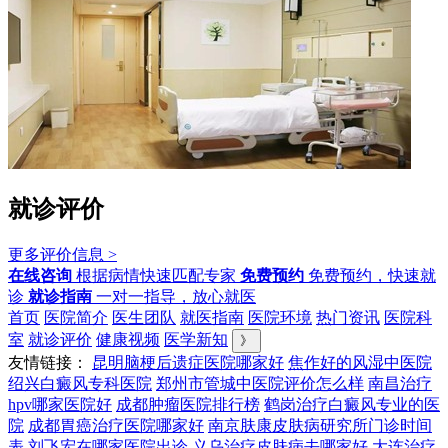
就诊评价
更多评价信息 >
在线咨询
根据病情快速匹配专家
免费预约
免费预约，快速就
诊
就诊指南
一对一指导，放心就医
首页
医院简介
医生团队
就医指南
医院环境
热门资讯
医院科
室
就诊评价
健康视频
医学新知
》
友情链接：
昆明脑梗后遗症医院哪家好
焦作好的风湿中医院
绍兴白癜风专科医院
郑州市管城中医院评价怎么样
南昌治疗
hpv哪家医院好
成都肿瘤医院排行榜
鹤岗治疗白癜风专业的医
院
成都胃癌治疗医院哪家好
南京肤康皮肤病研究所门诊时间
表
刘飞宏在哪家医院出诊
义乌治疗皮肤病去哪家好
大连治疗