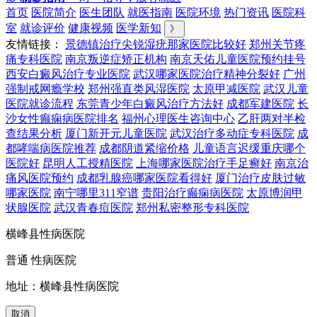
首页
医院简介
医生团队
就医指南
医院环境
热门资讯
医院科
室
就诊评价
健康视频
医学新知
》
友情链接：
景德镇治疗尖锐湿疣那家医院比较好
郑州关节疼
痛专科医院
南京叛逆症矫正机构
南京天佑儿童医院预约挂号
西安白癜风治疗专业医院
武汉哪家医院治疗精神分裂好
广州
强制戒网瘾学校
郑州强直类风湿医院
太原甲减医院
武汉儿童
医院就诊流程
东莞青少年白癜风治疗方法好
成都军建医院
长
沙女性癫痫病医院排名
福州心理医生咨询中心
乙肝两对半检
查结果分析
厦门新开元儿童医院
武汉治疗多动症专科医院
成
都哮喘病医院推荐
成都阴道紧缩价格
儿童语言迟缓重庆哪个
医院好
昆明人工授精医院
上海哪家医院治疗手足癣好
南京治
痛风医院预约
成都乳腺癌哪家医院看得好
厦门治疗皮肤过敏
哪家医院
南宁哪里311窄谱
贵阳治疗癫痫病医院
太原博润甲
状腺医院
武汉青春痘医院
郑州私密整形专科医院
横峰县性病医院
普通 性病医院
地址：横峰县性病医院
取消