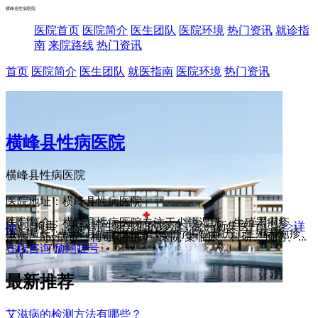
横峰县性病医院
医院首页
医院简介
医生团队
医院环境
热门资讯
就诊指
南
来院路线
热门资讯
首页
医院简介
医生团队
就医指南
医院环境
热门资讯
横峰县性病医院
横峰县性病医院
医院地址：横峰县性病医院
医院简介：横峰县性病医院专注于尖锐湿疣，生殖器疱疹，
hpv，梅毒，淋病等性病方面的诊治，是一所集医疗，...
>>详
情
医院擅长：横峰县性病医院擅长治疗尖锐湿疣、生殖器疱疹、
淋病、hpv病毒、梅毒等性病。医院 集临床、科研、预防、...
在线咨询
预约挂号
最新推荐
艾滋病的检测方法有哪些？