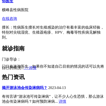
邹医生
横峰县性病医院
在线咨询
擅长：性病医生擅长对生殖感染的治疗有着丰富的临床经验，
特别对尖锐湿疣、生殖器疱疹、HPV、梅毒等性疾病见解独
到。
就诊指南
门诊导诊：
门口有咨询医生，如果你不知道自己目前的情况的话可以先将
自己的情况...
>>详情
热门资讯
揭开游泳池会传染淋病吗？
2023-04-13
有传言讲“游泳池可传染淋病”，让不少人心生恐惧，那么游泳
池会传染淋病吗？如何预防淋病...
详情