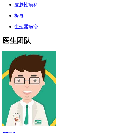
皮肤性病科
梅毒
生殖器疱疹
医生团队