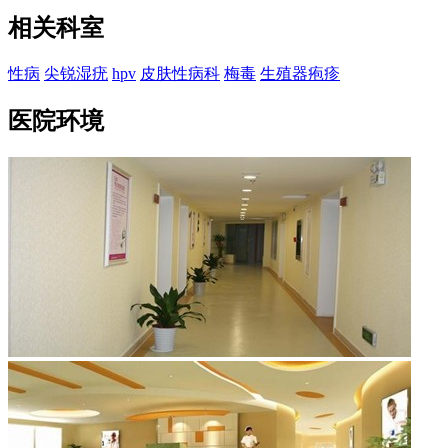
相关科室
性病
尖锐湿疣
hpv
皮肤性病科
梅毒
生殖器疱疹
医院环境