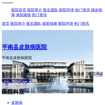
平南县皮肤病医院
医院首页
医院简介
医生团队
医院环境
热门资讯
就诊指
南
来院路线
热门资讯
首页
医院简介
医生团队
就医指南
医院环境
热门资讯
平南县皮肤病医院
平南县皮肤病医院
医院地址：平南县皮肤病医院
医院简介：平南县皮肤病医院为了更好的服务患者，医院通过
专业的科学检测分析，根据每一个患者的身体情况，提...
>>详
情
医院擅长：平南县皮肤病医院
在线咨询
预约挂号
医院科室
皮肤病