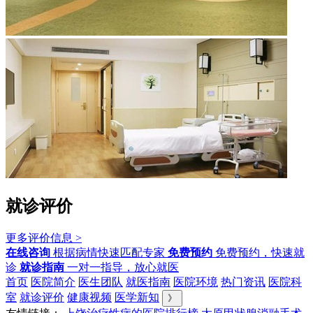
就诊评价
更多评价信息 >
在线咨询
根据病情快速匹配专家
免费预约
免费预约，快速就
诊
就诊指南
一对一指导，放心就医
首页
医院简介
医生团队
就医指南
医院环境
热门资讯
医院科
室
就诊评价
健康视频
医学新知
》