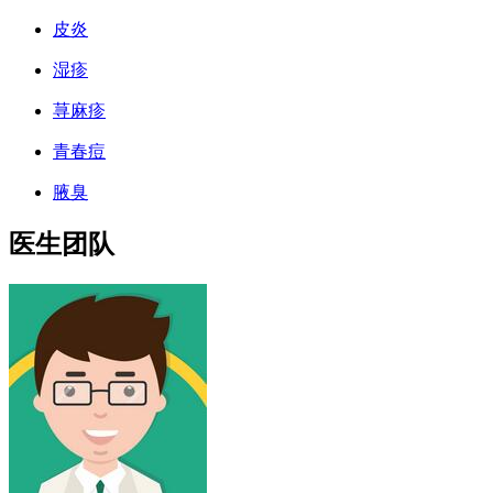
皮炎
湿疹
荨麻疹
青春痘
腋臭
医生团队