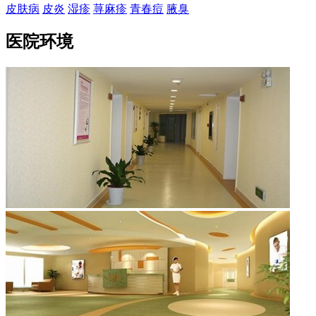
皮肤病
皮炎
湿疹
荨麻疹
青春痘
腋臭
医院环境