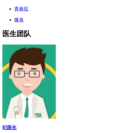
青春痘
腋臭
医生团队
纪医生