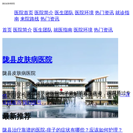
陇县皮肤病医院
医院首页
医院简介
医生团队
医院环境
热门资讯
就诊指
南
来院路线
热门资讯
首页
医院简介
医生团队
就医指南
医院环境
热门资讯
陇县皮肤病医院
陇县皮肤病医院
医院地址：陇县皮肤病医院
医院简介：陇县皮肤病医院为了更好的服务患者，医院通过专
业的科学检测分析，根据每一个患者的身体情况，提供...
>>详
情
医院擅长：陇县皮肤病医院
在线咨询
预约挂号
最新推荐
陇县治疗靠谱的医院-痱子的症状有哪些？应该如何护理？