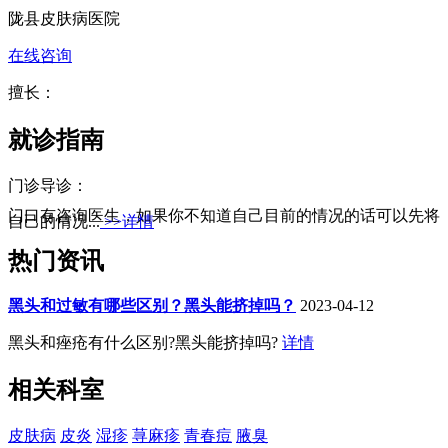
陇县皮肤病医院
在线咨询
擅长：
就诊指南
门诊导诊：
门口有咨询医生，如果你不知道自己目前的情况的话可以先将
自己的情况...
>>详情
热门资讯
黑头和过敏有哪些区别？黑头能挤掉吗？
2023-04-12
黑头和痤疮有什么区别?黑头能挤掉吗?
详情
相关科室
皮肤病
皮炎
湿疹
荨麻疹
青春痘
腋臭