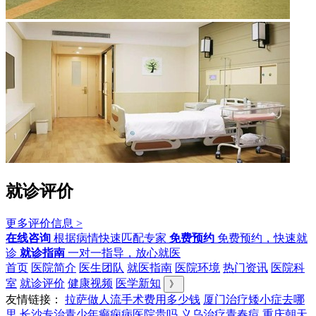
就诊评价
更多评价信息 >
在线咨询
根据病情快速匹配专家
免费预约
免费预约，快速就
诊
就诊指南
一对一指导，放心就医
首页
医院简介
医生团队
就医指南
医院环境
热门资讯
医院科
室
就诊评价
健康视频
医学新知
》
友情链接：
拉萨做人流手术费用多少钱
厦门治疗矮小症去哪
里
长沙专治青少年癫痫病医院贵吗
义乌治疗青春痘
重庆朝天