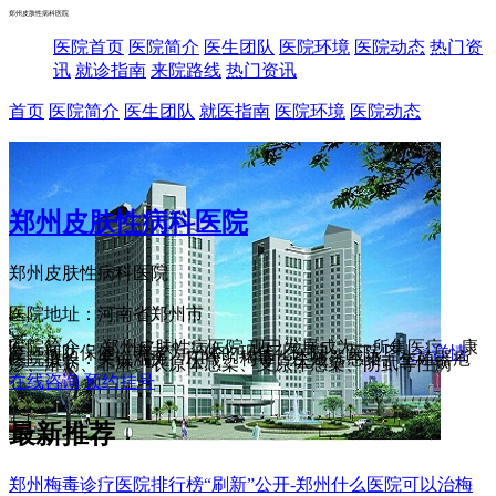
郑州皮肤性病科医院
医院首页
医院简介
医生团队
医院环境
医院动态
热门资
讯
就诊指南
来院路线
热门资讯
首页
医院简介
医生团队
就医指南
医院环境
医院动态
郑州皮肤性病科医院
郑州皮肤性病科医院
医院地址：河南省郑州市
医院简介： 郑州皮肤性病医院 现已发展成为一所集医疗、康
复、预防保健、养老为一体的现代化医院。医院坚...
>>详情
医院擅长：尖锐湿疣、HPV、梅毒、生殖器感染、生殖器疱
疹、淋病、非淋、衣原体感染、支原体感染、阴虱等性病
在线咨询
预约挂号
最新推荐
郑州梅毒诊疗医院排行榜“刷新”公开-郑州什么医院可以治梅