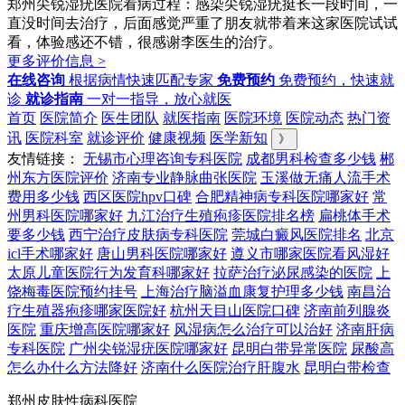
郑州尖锐湿疣医院看病过程：感染尖锐湿疣挺长一段时间，一
直没时间去治疗，后面感觉严重了朋友就带着来这家医院试试
看，体验感还不错，很感谢李医生的治疗。
更多评价信息 >
在线咨询
根据病情快速匹配专家
免费预约
免费预约，快速就
诊
就诊指南
一对一指导，放心就医
首页
医院简介
医生团队
就医指南
医院环境
医院动态
热门资
讯
医院科室
就诊评价
健康视频
医学新知
》
友情链接：
无锡市心理咨询专科医院
成都男科检查多少钱
郴
州东方医院评价
济南专业静脉曲张医院
玉溪做无痛人流手术
费用多少钱
西区医院hpv口碑
合肥精神病专科医院哪家好
常
州男科医院哪家好
九江治疗生殖疱疹医院排名榜
扁桃体手术
要多少钱
西宁治疗皮肤病专科医院
莞城白癜风医院排名
北京
icl手术哪家好
唐山男科医院哪家好
遵义市哪家医院看风湿好
太原儿童医院行为发育科哪家好
拉萨治疗泌尿感染的医院
上
饶梅毒医院预约挂号
上海治疗脑溢血康复护理多少钱
南昌治
疗生殖器疱疹哪家医院好
杭州天目山医院口碑
济南前列腺炎
医院
重庆增高医院哪家好
风湿病怎么治疗可以治好
济南肝病
专科医院
广州尖锐湿疣医院哪家好
昆明白带异常医院
尿酸高
怎么办什么方法降好
济南什么医院治疗肝腹水
昆明白带检查
郑州皮肤性病科医院