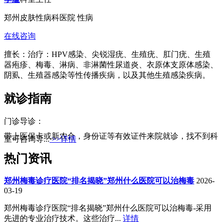
郑州皮肤性病科医院 性病
在线咨询
擅长：治疗：HPV感染、尖锐湿疣、生殖疣、肛门疣、生殖
器疱疹、梅毒、淋病、非淋菌性尿道炎、衣原体支原体感染、
阴虱、生殖器感染等性传播疾病，以及其他生殖感染疾病。
就诊指南
门诊导诊：
带上医保卡或新农合，身份证等有效证件来院就诊，找不到科
室可咨询导...
>>详情
热门资讯
郑州梅毒诊疗医院“排名揭晓”郑州什么医院可以治梅毒
2026-
03-19
郑州梅毒诊疗医院“排名揭晓”郑州什么医院可以治梅毒-采用
先进的专业治疗技术。这些治疗...
详情