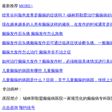
最新推荐
MORE+
经常尖叫脸色发青是癫痫的症状吗？-锡林郭勒盟治疗癫痫病好
现在越来越多的人患有癫痫这样的顽疾，在发作的时候通常是很难
癫痫发作后头痛 癫痫发作怎么急救
癫痫发作后头痛癫痫发作后可通过临床症状诊断头痛。一般癫痫患
癫痫大发作怎么治疗 癫痫并非不治之症
如何治疗癫痫大发作？癫痫发作时，必须根据具体情况进行具体判
儿童癫痫的病因有哪些 儿童癫痫率
儿童癫痫的病因是什么？目前，关于儿童癫痫的病因，传统上分为
专治病种：
医院简介：
锡林郭勒盟癫痫病医院一家规范化的癫痫病专科医
点击咨询
预约挂号