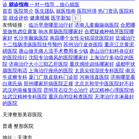
诊
就诊指南
一对一指导，放心就医
首页
医院简介
医生团队
就医指南
医院环境
热门资讯
医院科
室
就诊评价
健康视频
医学新知
》
友情链接：
临沂早泄哪里治疗好
济南儿童癫痫病医院
合肥哪
里做焦虑症康复
响水胃肠医院哪家好
合肥疑难种植牙医院哪
家好
长沙羊癫疯医院
南昌哪个女性尖锐湿疣医院好
盐城治疗
十二指肠溃疡医院挂号预约
苏州治疗皮炎医院
重庆江北黄泥
磅医院
唐山做无痛人流手术费用多少钱
唐山治疗妇科炎症好
的医院排行
沈阳专治痛风的医院哪家好
上海治疗多动症的医
院
济南治疗大小三阳乙肝医院
重庆感统训练哪家好
成都甲状
腺医院电话
上海治疗痤疮的医院
太原尖锐湿疣专科医院
南京
牛皮癣专科
厦门广肤皮肤科门诊部
河南强直医院
济南哪里看
白塞氏病
郑州哪家肝病医院正规
北京京和堂中医医院好不好
武汉疤痕修复医院
昆明耳石症怎么治疗
武汉精神心理医院地
址武汉精神专科医院
重庆自闭症检查医院
天津治疗非淋最好
的医院
天津整形美容医院
普通 整形医院
地址：天津市