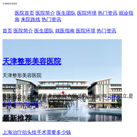
天津整形美容医院
医院首页
医院简介
医生团队
医院环境
热门资讯
就诊指
南
来院路线
热门资讯
首页
医院简介
医生团队
就医指南
医院环境
热门资讯
天津整形美容医院
天津整形美容医院
医院地址：天津市
医院简介： 天津整形美容医院有限公司,于2003年正式成立,是
受天津卫生部门核准的正规的、国际化标准的...
>>详情
医院擅长：整形美容
在线咨询
预约挂号
最新推荐
上海治疗抬头纹手术需要多少钱