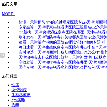
热门文章
MORE+
快讯：天津预防hpv的关键哪家医院专业-天津河西
专家坐诊：天津哪家尖锐湿疣医院正规排名出炉-天
top新榜：天津尖锐湿疣定点医院在哪里_天津尖锐
刚刚发布：天津预防梅毒的关键哪家医院专业-天津
速看：天津治疗淋病的医院在哪比较好“性病专题”
每日速看：天津生殖疱疹定点医院有哪些排名？天津
实时评选：天津河西津门皮肤病医院口碑怎么样“推
10
1
2
3
4
5
6
7
8
9
天津治梅毒去什么医院比较好：天津河西津门皮肤病
高效就诊：天津治疗梅毒定点医院在哪里-天津河西
医疗专栏：天津治尖锐湿疣的医院怎么样名单?天津
热门科室
性病
尖锐湿疣
生殖器疱疹
hpv病毒
梅毒