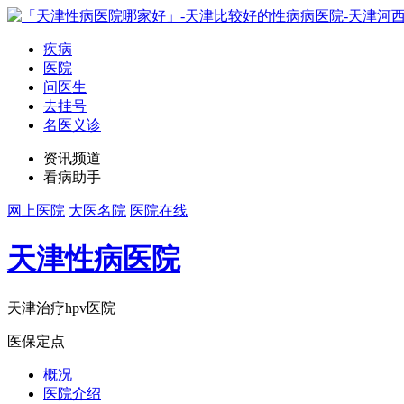
疾病
医院
问医生
去挂号
名医义诊
资讯频道
看病助手
网上医院
大医名院
医院在线
天津性病医院
天津治疗hpv医院
医保定点
概况
医院介绍