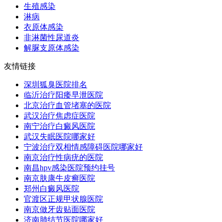
生殖感染
淋病
衣原体感染
非淋菌性尿道炎
解脲支原体感染
友情链接
深圳狐臭医院排名
临沂治疗阳痿早泄医院
北京治疗血管堵塞的医院
武汉治疗焦虑症医院
南宁治疗白癜风医院
武汉失眠医院哪家好
宁波治疗双相情感障碍医院哪家好
南京治疗性病疣的医院
南昌hpv感染医院预约挂号
南京肤康牛皮癣医院
郑州白癜风医院
官渡区正规甲状腺医院
南京做牙齿贴面医院
济南肺结节医院哪家好