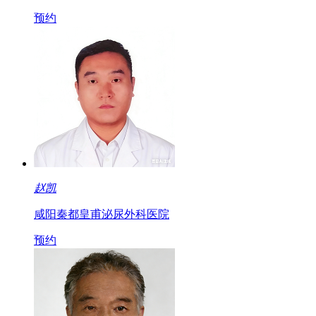
预约
赵凯
咸阳秦都皇甫泌尿外科医院
预约