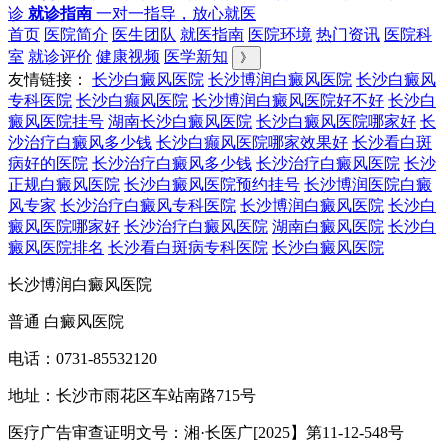
诊
就诊指南
一对一指导，放心就医
首页
医院简介
医生团队
就医指南
医院环境
热门资讯
医院科
室
就诊评价
健康视频
医学新知
》
友情链接：
长沙白癜风医院
长沙博润白癜风医院
长沙白癜风
专科医院
长沙白癫风医院
长沙博润白癜风医院好不好
长沙白
癜风医院挂号
湖南长沙白癜风医院
长沙白癜风医院哪家好
长
沙治疗白癜风多少钱
长沙白癫风医院哪家效果好
长沙看白斑
病好的医院
长沙治疗白癜风多少钱
长沙治疗白癜风医院
长沙
正规白癜风医院
长沙白癜风医院预约挂号
长沙博润医院白癜
风专家
长沙治疗白癜风专科医院
长沙博润白癜风医院
长沙白
癜风医院哪家好
长沙治疗白癜风医院
湖南白癜风医院
长沙白
癜风医院排名
长沙看白斑病专科医院
长沙白癜风医院
长沙博润白癜风医院
普通 白癜风医院
电话：0731-85532120
地址：长沙市雨花区车站南路715号
医疗广告审查证明文号：湘·长医广[2025】第11-12-548号