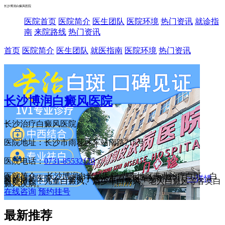
长沙博润白癜风医院
医院首页
医院简介
医生团队
医院环境
热门资讯
就诊指
南
来院路线
热门资讯
首页
医院简介
医生团队
就医指南
医院环境
热门资讯
长沙博润白癜风医院
长沙治疗白癜风医院
医院地址：长沙市雨花区车站南路715号
医院电话：
0731-85532120
医院简介： 长沙博润白癜风医院-湖南地区专业治疗白斑、白
癜风病的医院——坐落于长沙市雨花区车站南路71...
>>详情
医院擅长：儿童白癜风、清少年白癜风、老人白癜风等各类白
癜风疾病。
在线咨询
预约挂号
最新推荐