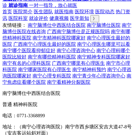
诊
就诊指南
一对一指导，放心就医
首页
医院简介
医生团队
就医指南
医院环境
医院动态
热门资
讯
医院科室
就诊评价
健康视频
医学新知
》
友情链接：
南宁脑博仕中西医结合医院
南宁脑博仕医院
南宁
脑博仕医院在线咨询
广西南宁脑博仕是正规医院吗
南宁有哪
些精神科医院
南宁市精神科医院哪家好
南宁心理医生最好的
医院
广西南宁心理医生最好的医院
南宁心理医生哪里可以看
南宁哪个医院看抑郁症好
南宁心理咨询中心
南宁心理科哪个
医院比较好
南宁有哪些精神科医院
南宁精神专科医院哪家好
南宁有名的心理科医院
广西南宁哪里有心理医生
南宁市心理
科医院
南宁哪家医院有心理医生
南宁精神科预约
南宁心理咨
询医院哪家好
南宁心理专科医院
南宁青少年心理咨询中心
南
宁焦虑症看哪个医院
南宁看精神分裂医院
南宁脑博仕中西医结合医院
普通 精神科医院
电话：0771-3368899
地址：（南宁心理咨询医院）南宁市西乡塘区安吉大道47-8号
（安吉客运站斜对面）