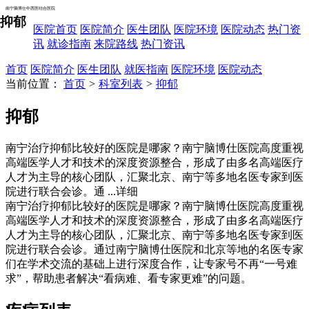
南宁脑博仕中西医结合医院
抑郁
医院首页
医院简介
医生团队
医院环境
医院动态
热门资
讯
就诊指南
来院路线
热门资讯
首页
医院简介
医生团队
就医指南
医院环境
医院动态
当前位置：
首页
>
科室列表
>
抑郁
抑郁
南宁治疗抑郁比较好的医院是哪家？南宁脑博仕医院高度重视
高端医学人才和技术的深度资源整合，形成了由多名高端医疗
人才为主导的核心团队，汇聚北京、南宁等多地名医专家到医
院进行联合会诊。通
...详细
南宁治疗抑郁比较好的医院是哪家？南宁脑博仕医院高度重视
高端医学人才和技术的深度资源整合，形成了由多名高端医疗
人才为主导的核心团队，汇聚北京、南宁等多地名医专家到医
院进行联合会诊。通过南宁脑博仕医院和北京等地的名医专家
们在学术交流的基础上进行深度合作，让专家号不再“一号难
求”，帮助患者解决“看病难、看专家更难”的问题。