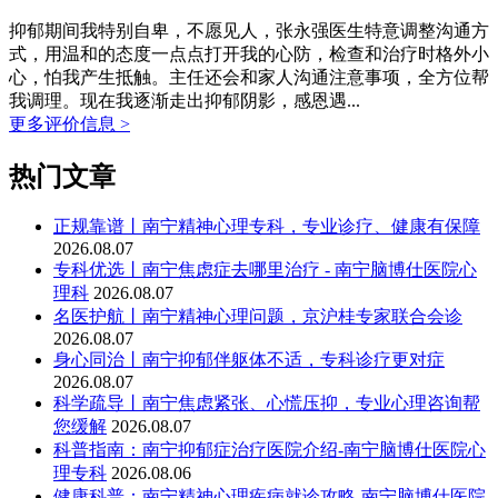
抑郁期间我特别自卑，不愿见人，张永强医生特意调整沟通方
式，用温和的态度一点点打开我的心防，检查和治疗时格外小
心，怕我产生抵触。主任还会和家人沟通注意事项，全方位帮
我调理。现在我逐渐走出抑郁阴影，感恩遇...
更多评价信息 >
热门文章
正规靠谱丨南宁精神心理专科，专业诊疗、健康有保障
2026.08.07
专科优选丨南宁焦虑症去哪里治疗 - 南宁脑博仕医院心
理科
2026.08.07
名医护航丨南宁精神心理问题，京沪桂专家联合会诊
2026.08.07
身心同治丨南宁抑郁伴躯体不适，专科诊疗更对症
2026.08.07
科学疏导丨南宁焦虑紧张、心慌压抑，专业心理咨询帮
您缓解
2026.08.07
科普指南：南宁抑郁症治疗医院介绍-南宁脑博仕医院心
理专科
2026.08.06
健康科普：南宁精神心理疾病就诊攻略-南宁脑博仕医院