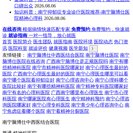
口碑出众
2026.08.06
知识科普：南宁抑郁症专业诊疗医院推荐-南宁脑博仕医
院精神心理科
2026.08.06
在线咨询
根据病情快速匹配专家
免费预约
免费预约，快速就
诊
就诊指南
一对一指导，放心就医
首页
医院简介
医生团队
就医指南
医院环境
医院动态
热门资
讯
医院科室
就诊评价
健康视频
医学新知
》
友情链接：
南宁脑博仕中西医结合医院
南宁脑博仕医院
南宁
脑博仕医院在线咨询
广西南宁脑博仕是正规医院吗
南宁有哪
些精神科医院
南宁市精神科医院哪家好
南宁心理医生最好的
医院
广西南宁心理医生最好的医院
南宁心理医生哪里可以看
南宁哪个医院看抑郁症好
南宁心理咨询中心
南宁心理科哪个
医院比较好
南宁有哪些精神科医院
南宁精神专科医院哪家好
南宁有名的心理科医院
广西南宁哪里有心理医生
南宁市心理
科医院
南宁哪家医院有心理医生
南宁精神科预约
南宁心理咨
询医院哪家好
南宁心理专科医院
南宁青少年心理咨询中心
南
宁焦虑症看哪个医院
南宁看精神分裂医院
南宁脑博仕中西医结合医院