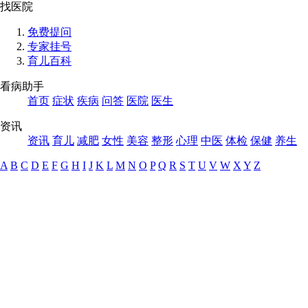
找医院
免费提问
专家挂号
育儿百科
看病助手
首页
症状
疾病
问答
医院
医生
资讯
资讯
育儿
减肥
女性
美容
整形
心理
中医
体检
保健
养生
A
B
C
D
E
F
G
H
I
J
K
L
M
N
O
P
Q
R
S
T
U
V
W
X
Y
Z