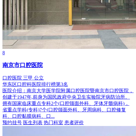
8
南京市口腔医院
口腔医院
三甲
公立
华东区口腔科医院排行榜第3名
医院介绍：
南京大学医学院附属口腔医院暨南京市口腔医院，
创建于1947年,前身为国民政府中央卫生实验院牙病防治所。
拥有国家临床重点专科2个(口腔颌面外科、牙体牙髓病科)，
省重点学科(专科)7个(口腔颌面外科、牙周病科、口腔修复
科、口腔黏膜病科、口...
预约挂号
医生列表
热门科室
患者评价