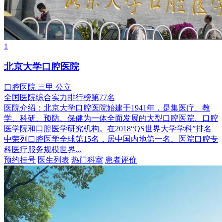
1
北京大学口腔医院
口腔医院
三甲
公立
全国医院综合实力排行榜第77名
医院介绍：
北京大学口腔医院始建于1941年，是集医疗、教
学、科研、预防、保健为一体全面发展的大型口腔医院、口腔
医学院和口腔医学研究机构。在2018“QS世界大学学科”排名
中荣列口腔医学全球第15名，居中国内地第一名。医院口腔专
科医疗服务规模世界...
预约挂号
医生列表
热门科室
患者评价