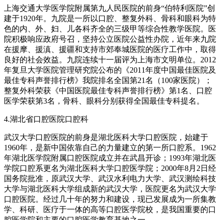
上海交通大学医学院附属第九人民医院的前身“伯特利医院”创
建于1920年。九院是一所以口腔、整复外科、骨科和眼科为特
色的内、外、妇、儿各科齐全的三级甲等综合性教学医院。医
院积极响应政府号召，坚持公立医院公益性办院，近年来九院
在援摩、援滇、援疆和支持市郊奉城医院的医疗工作中，取得
良好的社会效益。九院连续十一届评为上海市文明单位。2012
年复旦大学医院管理研究院公布的《2011年度中国最佳医院及
最佳专科声誉排行榜》我院排名全国第21名（100家医院）；
整复外科荣获《中国医院最佳专科声誉排行榜》第1名、口腔
医学荣获第3名，骨科、眼科分别获得全国最佳专科提名。
4.湖北省口腔医院口腔科
武汉大学口腔医院的前身是湖北医科大学口腔医院，始建于
1960年，是新中国依靠自己的力量建立的第一所口腔系。1962
年湖北医学院附属口腔医院成立并在武昌开诊；1993年湖北医
学院口腔系更名为湖北医科大学口腔医学院；2000年8月2日经
国务院批准，原武汉大学、武汉水利电力大学、武汉测绘科技
大学与湖北医科大学组成新的武汉大学，医院更名为武汉大学
口腔医院。经过几十年的努力和建设，现已发展成为一所集教
学、科研、医疗于一体的高等口腔医学院校，是我国重要的口
腔医学院和主要的口腔医学教育基地之一。