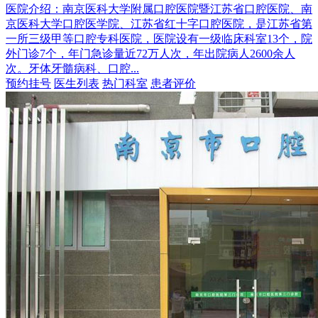
医院介绍：
南京医科大学附属口腔医院暨江苏省口腔医院、南
京医科大学口腔医学院、江苏省红十字口腔医院，是江苏省第
一所三级甲等口腔专科医院，医院设有一级临床科室13个，院
外门诊7个，年门急诊量近72万人次，年出院病人2600余人
次。牙体牙髓病科、口腔...
预约挂号
医生列表
热门科室
患者评价