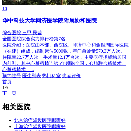
10
华中科技大学同济医学院附属协和医院
综合医院
三甲
民营
全国医院综合实力排行榜第7名
医院介绍：
医院由本部、西院区、肿瘤中心和金银湖国际医院
（在建）组成，编制床位5000张，年门急诊量570.3万人次、
住院量22.7万人次，手术量12.1万台次，主要医疗指标稳居国
内前列。其中心脏移植连续5年领跑全国，心肺联合移植术、
心脏移植术、...
预约挂号
医生列表
热门科室
患者评价
首页
1
/
5
下一页
相关医院
北京治疗龋齿医院哪家好
上海治疗龋齿医院哪家好