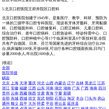
5.北京口腔医院王府井院区口腔科
北京口腔医院创建于1945年。是集医疗、教学、科研、预防为
一体的三级甲等口腔专科医院。现设有牙体牙髓科、牙周黏膜
科、口腔颌面外科、口腔修复科、口腔正畸科、儿童口腔科、
综合治疗科、老年口腔病科、口腔急诊科、特诊特需中心、口
腔预防科、口腔种植中心等17个临床科室及6个医技科室,全院
共有产自德国、日本、芬兰等国家先进的牙科综合治疗台298
台,病床编制100张,开放68张,可治疗各种口腔颌面疾病,日均门
诊量2000余人,年出院1600余人。
[收起]
全国
医院等级
龋齿
北京
上海
天津
重庆
河北
山西
内蒙古
辽宁
吉林
黑龙江
江苏
浙江
安徽
福建
江西
山东
河南
湖北
湖南
广东
广西
海南
四川
贵州
云南
西藏
陕西
甘肃
青海
宁夏
新疆
全部
东城
西城
崇文
宣武
朝阳
石景山
海淀
丰台
门头沟
房山
通州
顺义
昌平
大兴
怀柔
平谷
密云县
延庆县
全部
黄浦
卢湾
徐汇
长宁
静安
普陀
闸北
虹口
杨浦
闵行
宝山