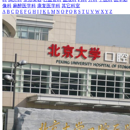
像科
麻醉医学科
康复医学科
其它科室
A
B
C
D
E
F
G
H
I
J
K
L
M
N
O
P
Q
R
S
T
U
V
W
X
Y
Z