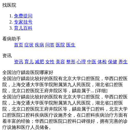
找医院
免费提问
专家挂号
育儿百科
看病助手
首页
症状
疾病
问答
医院
医生
资讯
资讯
育儿
减肥
女性
美容
整形
心理
中医
体检
保健
养生
全国治疗龋齿医院哪家好
全国治疗龋齿比较好的医院有北京大学口腔医院，华西口腔医
院，上海交通大学医学院附属第九人民医院，湖北省口腔医
院，北京口腔医院王府井院区等，龋齿属于...
[详细]
全国治疗龋齿比较好的医院有北京大学口腔医院，华西口腔医
院，上海交通大学医学院附属第九人民医院，湖北省口腔医
院，北京口腔医院王府井院区等，龋齿属于口腔科，北京大学
口腔医院口腔科疾病医疗设施齐全，在口腔科疾病治疗方面有
着丰富的经验；华西口腔医院口腔科口碑很好，拥有完善的诊
疗设施和医疗人员储备。