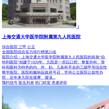
3
上海交通大学医学院附属第九人民医院
综合医院
三甲
公立
全国医院综合实力排行榜第23名
医院介绍：
上海交通大学医学院附属第九人民医院的前身“伯
特利医院”创建于1920年。九院是一所以口腔、整复外科、骨
科和眼科为特色的内、外、妇、儿各科齐全的三级甲等综合性
教学医院。医院积极响应政府号召，坚持公立医院公益性办
院，近年来九院在援摩、援滇...
预约挂号
医生列表
热门科室
患者评价