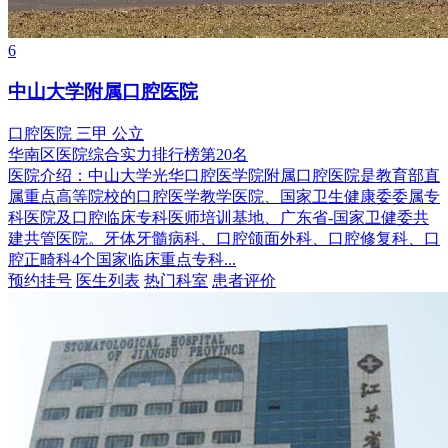
6
中山大学附属口腔医院
口腔医院
三甲
公立
华南区医院综合实力排行榜第20名
医院介绍：
中山大学光华口腔医学院附属口腔医院是教育部直
属重点高等院校的口腔医学教学医院、国家卫生健康委委属专
科医院及口腔临床专科医师培训基地、广东省-国家卫健委共
建共管医院。牙体牙髓病科、口腔颌面外科、口腔修复科、口
腔正畸科4个国家临床重点专科...
预约挂号
医生列表
热门科室
患者评价