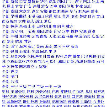
全部
成都
自贡
攀枝花
泸州
德阳
绵阳
广元
遂宁
内江
乐山
南
充
眉山
宜宾
广安
达州
雅安
巴中
资阳
阿坝
甘孜
凉山
全部
贵阳
六盘水
遵义
安顺
铜仁
黔西南
毕节
黔东南
黔南
全部
昆明
曲靖
玉溪
保山
昭通
丽江
普洱
临沧
楚雄
红河
文山
西双版纳
大理
德宏
怒江
迪庆
全部
拉萨
昌都
山南
日喀则
那曲
阿里
林芝
全部
西安
铜川
宝鸡
咸阳
渭南
延安
汉中
榆林
安康
商洛
全部
兰州
嘉峪关
金昌
白银
天水
武威
张掖
平凉
酒泉
庆阳
定
西
陇南
临夏
甘州
全部
西宁
海东
海北
黄南
海南
果洛
玉树
海西
全部
银川
石嘴山
吴忠
固原
中卫
全部
乌鲁木齐
克拉玛依
吐鲁番
哈密
昌吉
博尔
巴音郭楞
阿克
苏
克孜勒苏柯尔克孜自治州
喀什
和田
伊犁
塔城
阿勒泰
石河
子
阿拉尔
图木舒克
五家渠
全部
香港
全部
澳门
全部
台湾
全部
三甲
三级
二甲
二级
一甲
一级
男科
泌尿外科
妇科
内分泌科
产科
皮肤科
性病科
儿科
精神科
神经内科
神经外科
风湿免疫科
骨科
眼科
口腔科
肿瘤科
肾病
科
耳鼻喉科
肝胆外科
肝病科
结核病科
传染科
肛肠科
心脏外
科
胸外科
整形美容
心血管科
血液科
内科
外科
中医科
医学影