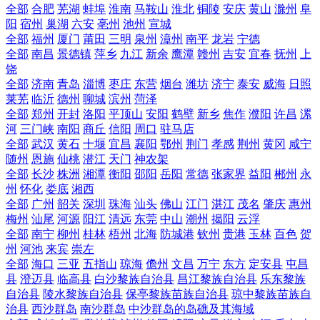
全部
合肥
芜湖
蚌埠
淮南
马鞍山
淮北
铜陵
安庆
黄山
滁州
阜
阳
宿州
巢湖
六安
亳州
池州
宣城
全部
福州
厦门
莆田
三明
泉州
漳州
南平
龙岩
宁德
全部
南昌
景德镇
萍乡
九江
新余
鹰潭
赣州
吉安
宜春
抚州
上
饶
全部
济南
青岛
淄博
枣庄
东营
烟台
潍坊
济宁
泰安
威海
日照
莱芜
临沂
德州
聊城
滨州
菏泽
全部
郑州
开封
洛阳
平顶山
安阳
鹤壁
新乡
焦作
濮阳
许昌
漯
河
三门峡
南阳
商丘
信阳
周口
驻马店
全部
武汉
黄石
十堰
宜昌
襄阳
鄂州
荆门
孝感
荆州
黄冈
咸宁
随州
恩施
仙桃
潜江
天门
神农架
全部
长沙
株洲
湘潭
衡阳
邵阳
岳阳
常德
张家界
益阳
郴州
永
州
怀化
娄底
湘西
全部
广州
韶关
深圳
珠海
汕头
佛山
江门
湛江
茂名
肇庆
惠州
梅州
汕尾
河源
阳江
清远
东莞
中山
潮州
揭阳
云浮
全部
南宁
柳州
桂林
梧州
北海
防城港
钦州
贵港
玉林
百色
贺
州
河池
来宾
崇左
全部
海口
三亚
五指山
琼海
儋州
文昌
万宁
东方
定安县
屯昌
县
澄迈县
临高县
白沙黎族自治县
昌江黎族自治县
乐东黎族
自治县
陵水黎族自治县
保亭黎族苗族自治县
琼中黎族苗族自
治县
西沙群岛
南沙群岛
中沙群岛的岛礁及其海域