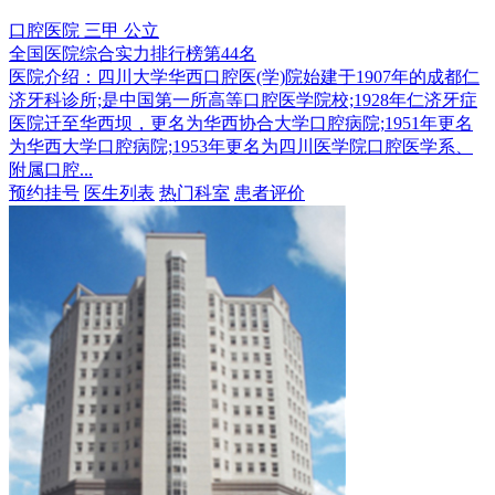
口腔医院
三甲
公立
全国医院综合实力排行榜第44名
医院介绍：
四川大学华西口腔医(学)院始建于1907年的成都仁
济牙科诊所;是中国第一所高等口腔医学院校;1928年仁济牙症
医院迁至华西坝，更名为华西协合大学口腔病院;1951年更名
为华西大学口腔病院;1953年更名为四川医学院口腔医学系、
附属口腔...
预约挂号
医生列表
热门科室
患者评价