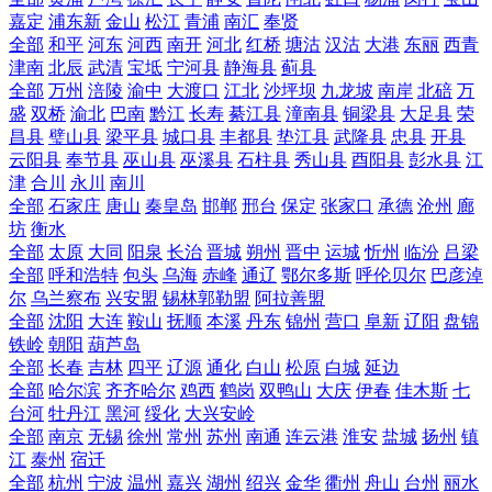
嘉定
浦东新
金山
松江
青浦
南汇
奉贤
全部
和平
河东
河西
南开
河北
红桥
塘沽
汉沽
大港
东丽
西青
津南
北辰
武清
宝坻
宁河县
静海县
蓟县
全部
万州
涪陵
渝中
大渡口
江北
沙坪坝
九龙坡
南岸
北碚
万
盛
双桥
渝北
巴南
黔江
长寿
綦江县
潼南县
铜梁县
大足县
荣
昌县
璧山县
梁平县
城口县
丰都县
垫江县
武隆县
忠县
开县
云阳县
奉节县
巫山县
巫溪县
石柱县
秀山县
酉阳县
彭水县
江
津
合川
永川
南川
全部
石家庄
唐山
秦皇岛
邯郸
邢台
保定
张家口
承德
沧州
廊
坊
衡水
全部
太原
大同
阳泉
长治
晋城
朔州
晋中
运城
忻州
临汾
吕梁
全部
呼和浩特
包头
乌海
赤峰
通辽
鄂尔多斯
呼伦贝尔
巴彦淖
尔
乌兰察布
兴安盟
锡林郭勒盟
阿拉善盟
全部
沈阳
大连
鞍山
抚顺
本溪
丹东
锦州
营口
阜新
辽阳
盘锦
铁岭
朝阳
葫芦岛
全部
长春
吉林
四平
辽源
通化
白山
松原
白城
延边
全部
哈尔滨
齐齐哈尔
鸡西
鹤岗
双鸭山
大庆
伊春
佳木斯
七
台河
牡丹江
黑河
绥化
大兴安岭
全部
南京
无锡
徐州
常州
苏州
南通
连云港
淮安
盐城
扬州
镇
江
泰州
宿迁
全部
杭州
宁波
温州
嘉兴
湖州
绍兴
金华
衢州
舟山
台州
丽水