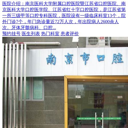
医院介绍：
南京医科大学附属口腔医院暨江苏省口腔医院、南
京医科大学口腔医学院、江苏省红十字口腔医院，是江苏省第
一所三级甲等口腔专科医院，医院设有一级临床科室13个，院
外门诊7个，年门急诊量近72万人次，年出院病人2600余人
次。牙体牙髓病科、口腔...
预约挂号
医生列表
热门科室
患者评价