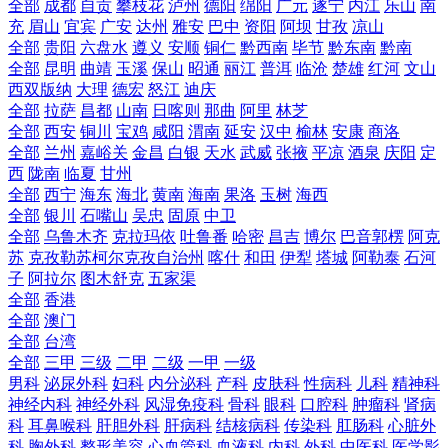
全部
成都
自贡
攀枝花
泸州
德阳
绵阳
广元
遂宁
内江
乐山
南
充
眉山
宜宾
广安
达州
雅安
巴中
资阳
阿坝
甘孜
凉山
全部
贵阳
六盘水
遵义
安顺
铜仁
黔西南
毕节
黔东南
黔南
全部
昆明
曲靖
玉溪
保山
昭通
丽江
普洱
临沧
楚雄
红河
文山
西双版纳
大理
德宏
怒江
迪庆
全部
拉萨
昌都
山南
日喀则
那曲
阿里
林芝
全部
西安
铜川
宝鸡
咸阳
渭南
延安
汉中
榆林
安康
商洛
全部
兰州
嘉峪关
金昌
白银
天水
武威
张掖
平凉
酒泉
庆阳
定
西
陇南
临夏
甘州
全部
西宁
海东
海北
黄南
海南
果洛
玉树
海西
全部
银川
石嘴山
吴忠
固原
中卫
全部
乌鲁木齐
克拉玛依
吐鲁番
哈密
昌吉
博尔
巴音郭楞
阿克
苏
克孜勒苏柯尔克孜自治州
喀什
和田
伊犁
塔城
阿勒泰
石河
子
阿拉尔
图木舒克
五家渠
全部
香港
全部
澳门
全部
台湾
全部
三甲
三级
二甲
二级
一甲
一级
男科
泌尿外科
妇科
内分泌科
产科
皮肤科
性病科
儿科
精神科
神经内科
神经外科
风湿免疫科
骨科
眼科
口腔科
肿瘤科
肾病
科
耳鼻喉科
肝胆外科
肝病科
结核病科
传染科
肛肠科
心脏外
科
胸外科
整形美容
心血管科
血液科
内科
外科
中医科
医学影