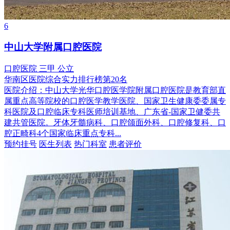
6
中山大学附属口腔医院
口腔医院
三甲
公立
华南区医院综合实力排行榜第20名
医院介绍：
中山大学光华口腔医学院附属口腔医院是教育部直
属重点高等院校的口腔医学教学医院、国家卫生健康委委属专
科医院及口腔临床专科医师培训基地、广东省-国家卫健委共
建共管医院。牙体牙髓病科、口腔颌面外科、口腔修复科、口
腔正畸科4个国家临床重点专科...
预约挂号
医生列表
热门科室
患者评价