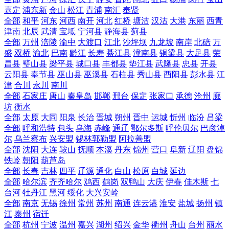
嘉定
浦东新
金山
松江
青浦
南汇
奉贤
全部
和平
河东
河西
南开
河北
红桥
塘沽
汉沽
大港
东丽
西青
津南
北辰
武清
宝坻
宁河县
静海县
蓟县
全部
万州
涪陵
渝中
大渡口
江北
沙坪坝
九龙坡
南岸
北碚
万
盛
双桥
渝北
巴南
黔江
长寿
綦江县
潼南县
铜梁县
大足县
荣
昌县
璧山县
梁平县
城口县
丰都县
垫江县
武隆县
忠县
开县
云阳县
奉节县
巫山县
巫溪县
石柱县
秀山县
酉阳县
彭水县
江
津
合川
永川
南川
全部
石家庄
唐山
秦皇岛
邯郸
邢台
保定
张家口
承德
沧州
廊
坊
衡水
全部
太原
大同
阳泉
长治
晋城
朔州
晋中
运城
忻州
临汾
吕梁
全部
呼和浩特
包头
乌海
赤峰
通辽
鄂尔多斯
呼伦贝尔
巴彦淖
尔
乌兰察布
兴安盟
锡林郭勒盟
阿拉善盟
全部
沈阳
大连
鞍山
抚顺
本溪
丹东
锦州
营口
阜新
辽阳
盘锦
铁岭
朝阳
葫芦岛
全部
长春
吉林
四平
辽源
通化
白山
松原
白城
延边
全部
哈尔滨
齐齐哈尔
鸡西
鹤岗
双鸭山
大庆
伊春
佳木斯
七
台河
牡丹江
黑河
绥化
大兴安岭
全部
南京
无锡
徐州
常州
苏州
南通
连云港
淮安
盐城
扬州
镇
江
泰州
宿迁
全部
杭州
宁波
温州
嘉兴
湖州
绍兴
金华
衢州
舟山
台州
丽水