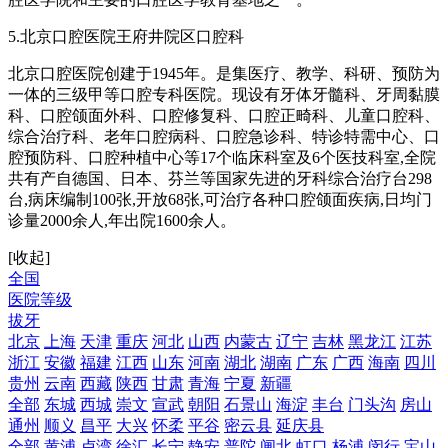
5.北京口腔医院王府井院区口腔科
北京口腔医院创建于1945年。是集医疗、教学、科研、预防为
一体的三级甲等口腔专科医院。现设有牙体牙髓科、牙周黏膜
科、口腔颌面外科、口腔修复科、口腔正畸科、儿童口腔科、
综合治疗科、老年口腔病科、口腔急诊科、特诊特需中心、口
腔预防科、口腔种植中心等17个临床科室及6个医技科室,全院
共有产自德国、日本、芬兰等国家先进的牙科综合治疗台298
台,病床编制100张,开放68张,可治疗各种口腔颌面疾病,日均门
诊量2000余人,年出院1600余人。
[收起]
全国
医院等级
拔牙
北京
上海
天津
重庆
河北
山西
内蒙古
辽宁
吉林
黑龙江
江苏
浙江
安徽
福建
江西
山东
河南
湖北
湖南
广东
广西
海南
四川
贵州
云南
西藏
陕西
甘肃
青海
宁夏
新疆
全部
东城
西城
崇文
宣武
朝阳
石景山
海淀
丰台
门头沟
房山
通州
顺义
昌平
大兴
怀柔
平谷
密云县
延庆县
全部
黄浦
卢湾
徐汇
长宁
静安
普陀
闸北
虹口
杨浦
闵行
宝山