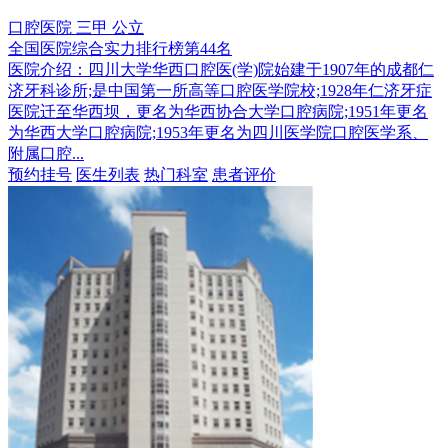
口腔医院
三甲
公立
全国医院综合实力排行榜第44名
医院介绍：
四川大学华西口腔医(学)院始建于1907年的成都仁
济牙科诊所;是中国第一所高等口腔医学院校;1928年仁济牙症
医院迁至华西坝，更名为华西协合大学口腔病院;1951年更名
为华西大学口腔病院;1953年更名为四川医学院口腔医学系、
附属口腔...
预约挂号
医生列表
热门科室
患者评价