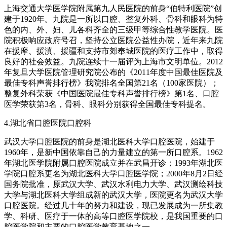
上海交通大学医学院附属第九人民医院的前身“伯特利医院”创
建于1920年。九院是一所以口腔、整复外科、骨科和眼科为特
色的内、外、妇、儿各科齐全的三级甲等综合性教学医院。医
院积极响应政府号召，坚持公立医院公益性办院，近年来九院
在援摩、援滇、援疆和支持市郊奉城医院的医疗工作中，取得
良好的社会效益。九院连续十一届评为上海市文明单位。2012
年复旦大学医院管理研究院公布的《2011年度中国最佳医院及
最佳专科声誉排行榜》我院排名全国第21名（100家医院）；
整复外科荣获《中国医院最佳专科声誉排行榜》第1名、口腔
医学荣获第3名，骨科、眼科分别获得全国最佳专科提名。
4.湖北省口腔医院口腔科
武汉大学口腔医院的前身是湖北医科大学口腔医院，始建于
1960年，是新中国依靠自己的力量建立的第一所口腔系。1962
年湖北医学院附属口腔医院成立并在武昌开诊；1993年湖北医
学院口腔系更名为湖北医科大学口腔医学院；2000年8月2日经
国务院批准，原武汉大学、武汉水利电力大学、武汉测绘科技
大学与湖北医科大学组成新的武汉大学，医院更名为武汉大学
口腔医院。经过几十年的努力和建设，现已发展成为一所集教
学、科研、医疗于一体的高等口腔医学院校，是我国重要的口
腔医学院和主要的口腔医学教育基地之一。