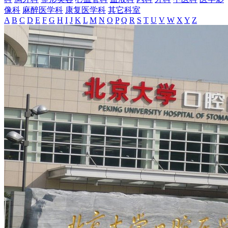
像科
麻醉医学科
康复医学科
其它科室
A
B
C
D
E
F
G
H
I
J
K
L
M
N
O
P
Q
R
S
T
U
V
W
X
Y
Z