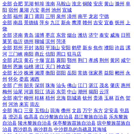
全部
合肥
芜湖
蚌埠
淮南
马鞍山
淮北
铜陵
安庆
黄山
滁州
阜
阳
宿州
巢湖
六安
亳州
池州
宣城
全部
福州
厦门
莆田
三明
泉州
漳州
南平
龙岩
宁德
全部
南昌
景德镇
萍乡
九江
新余
鹰潭
赣州
吉安
宜春
抚州
上
饶
全部
济南
青岛
淄博
枣庄
东营
烟台
潍坊
济宁
泰安
威海
日照
莱芜
临沂
德州
聊城
滨州
菏泽
全部
郑州
开封
洛阳
平顶山
安阳
鹤壁
新乡
焦作
濮阳
许昌
漯
河
三门峡
南阳
商丘
信阳
周口
驻马店
全部
武汉
黄石
十堰
宜昌
襄阳
鄂州
荆门
孝感
荆州
黄冈
咸宁
随州
恩施
仙桃
潜江
天门
神农架
全部
长沙
株洲
湘潭
衡阳
邵阳
岳阳
常德
张家界
益阳
郴州
永
州
怀化
娄底
湘西
全部
广州
韶关
深圳
珠海
汕头
佛山
江门
湛江
茂名
肇庆
惠州
梅州
汕尾
河源
阳江
清远
东莞
中山
潮州
揭阳
云浮
全部
南宁
柳州
桂林
梧州
北海
防城港
钦州
贵港
玉林
百色
贺
州
河池
来宾
崇左
全部
海口
三亚
五指山
琼海
儋州
文昌
万宁
东方
定安县
屯昌
县
澄迈县
临高县
白沙黎族自治县
昌江黎族自治县
乐东黎族
自治县
陵水黎族自治县
保亭黎族苗族自治县
琼中黎族苗族自
治县
西沙群岛
南沙群岛
中沙群岛的岛礁及其海域