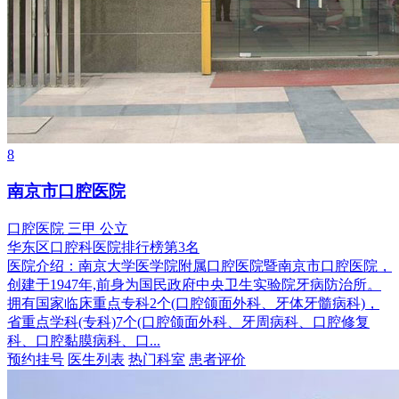
8
南京市口腔医院
口腔医院
三甲
公立
华东区口腔科医院排行榜第3名
医院介绍：
南京大学医学院附属口腔医院暨南京市口腔医院，
创建于1947年,前身为国民政府中央卫生实验院牙病防治所。
拥有国家临床重点专科2个(口腔颌面外科、牙体牙髓病科)，
省重点学科(专科)7个(口腔颌面外科、牙周病科、口腔修复
科、口腔黏膜病科、口...
预约挂号
医生列表
热门科室
患者评价