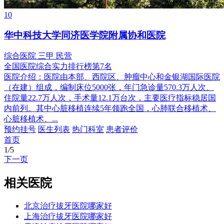
10
华中科技大学同济医学院附属协和医院
综合医院
三甲
民营
全国医院综合实力排行榜第7名
医院介绍：
医院由本部、西院区、肿瘤中心和金银湖国际医院
（在建）组成，编制床位5000张，年门急诊量570.3万人次、
住院量22.7万人次，手术量12.1万台次，主要医疗指标稳居国
内前列。其中心脏移植连续5年领跑全国，心肺联合移植术、
心脏移植术、...
预约挂号
医生列表
热门科室
患者评价
首页
1
/
5
下一页
相关医院
北京治疗拔牙医院哪家好
上海治疗拔牙医院哪家好