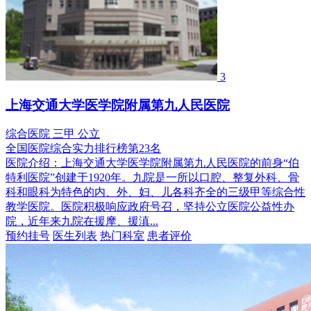
3
上海交通大学医学院附属第九人民医院
综合医院
三甲
公立
全国医院综合实力排行榜第23名
医院介绍：
上海交通大学医学院附属第九人民医院的前身“伯
特利医院”创建于1920年。九院是一所以口腔、整复外科、骨
科和眼科为特色的内、外、妇、儿各科齐全的三级甲等综合性
教学医院。医院积极响应政府号召，坚持公立医院公益性办
院，近年来九院在援摩、援滇...
预约挂号
医生列表
热门科室
患者评价