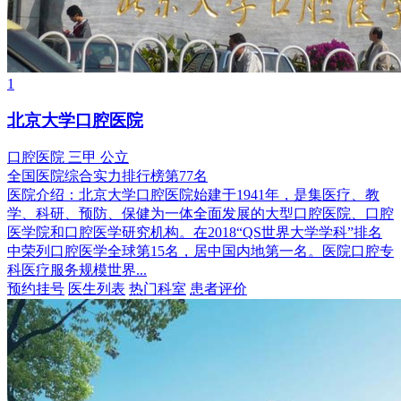
1
北京大学口腔医院
口腔医院
三甲
公立
全国医院综合实力排行榜第77名
医院介绍：
北京大学口腔医院始建于1941年，是集医疗、教
学、科研、预防、保健为一体全面发展的大型口腔医院、口腔
医学院和口腔医学研究机构。在2018“QS世界大学学科”排名
中荣列口腔医学全球第15名，居中国内地第一名。医院口腔专
科医疗服务规模世界...
预约挂号
医生列表
热门科室
患者评价